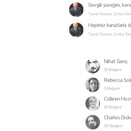
Sevgili yüreğim, kend
Tavuk Suyuna Çorba Genç
Hepimiz kanatlarla 
Tavuk Suyuna Çorba Genç
Nihat Genç
12 Beğeni
Rebecca Sol
3 Beğeni
Colleen Hoo
10 Beğeni
Charles Dic
56 Beğeni