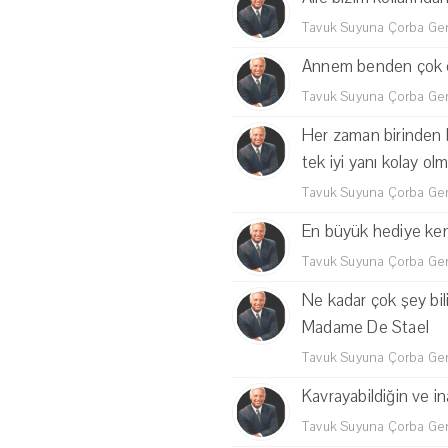
Tavuk Suyuna Çorba Genç
Annem benden çok ç
Tavuk Suyuna Çorba Genç
Her zaman birinden bi
tek iyi yanı kolay ol
Tavuk Suyuna Çorba Genç
En büyük hediye ken
Tavuk Suyuna Çorba Genç
Ne kadar çok şey bil
Madame De Stael
Tavuk Suyuna Çorba Genç
Kavrayabildiğin ve in
Tavuk Suyuna Çorba Genç