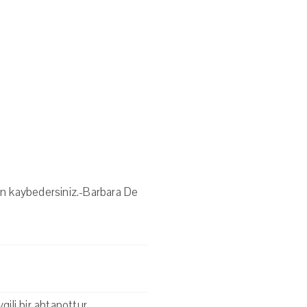
an kaybedersiniz.-Barbara De
gili bir ahtapottur.