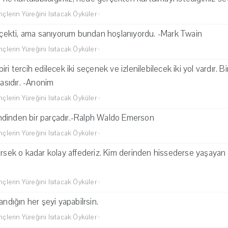
lerin Yüreğini Isıtacak Öyküler
·
ekti, ama sanıyorum bundan hoşlanıyordu. -Mark Twain
lerin Yüreğini Isıtacak Öyküler
·
ri tercih edilecek iki seçenek ve izlenilebilecek iki yol vardır. Bi
masıdır. -Anonim
lerin Yüreğini Isıtacak Öyküler
·
dinden bir parçadır.-Ralph Waldo Emerson
lerin Yüreğini Isıtacak Öyküler
·
irsek o kadar kolay affederiz. Kim derinden hissederse yaşayan 
lerin Yüreğini Isıtacak Öyküler
·
andığın her şeyi yapabilrsin.
lerin Yüreğini Isıtacak Öyküler
·