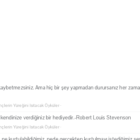
 kaybetmezsiniz. Ama hiç bir şey yapmadan durursanız her zam
lerin Yüreğini Isıtacak Öyküler
·
kendinize verdiğiniz bir hediyedir.-Robert Louis Stevenson
lerin Yüreğini Isıtacak Öyküler
·
n ne kurtulabildiğimiz, nede gerçekten kurtulmayı istediğimiz sev