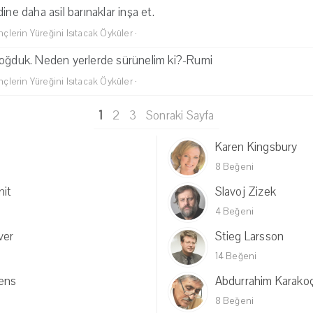
ine daha asil barınaklar inşa et.
lerin Yüreğini Isıtacak Öyküler
·
doğduk. Neden yerlerde sürünelim ki?-Rumi
lerin Yüreğini Isıtacak Öyküler
·
1
2
3
Sonraki Sayfa
Karen Kingsbury
8 Beğeni
nit
Slavoj Zizek
4 Beğeni
ver
Stieg Larsson
14 Beğeni
kens
Abdurrahim Karako
8 Beğeni