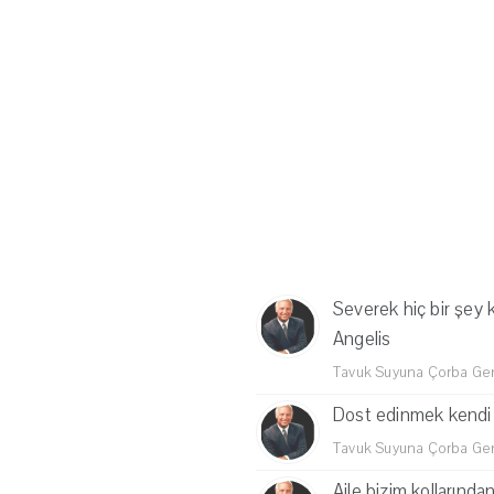
Severek hiç bir şey
Angelis
Tavuk Suyuna Çorba Genç
Dost edinmek kendi 
Tavuk Suyuna Çorba Genç
Aile bizim kollarında