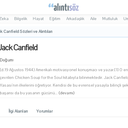
Zeka
Bilgelik
Hayat
Eğitim
Arkadaşlık
Aile
Mutluluk
U
k Canfield Sözleri ve Alıntıları
Jack Canfield
Doğum:
(d.19 Ağustos 1944) Amerikalı motivasyonel konuşmacı ve yazar.[1] O en 
çevrilen Chicken Soup for the Soul kitabıyla bilinmektedir. Jack Canfiel
Yasası´nın ilkelerini öğretiyor. Kendisi de bu evrensel yasayla bilinçli şe
başarısı da bu yasanın gücünü...
(devamı)
İlgi Alanları
Yorumlar