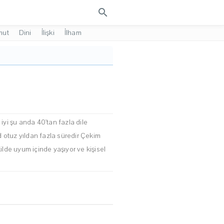
search
mut
Dini
İlişki
İlham
iyi şu anda 40'tan fazla dile
d otuz yıldan fazla süredir Çekim
kilde uyum içinde yaşıyor ve kişisel