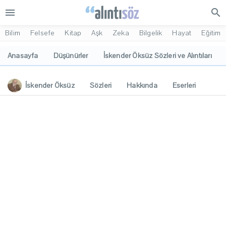
menu
search
Bilim
Felsefe
Kitap
Aşk
Zeka
Bilgelik
Hayat
Eğitim
Anasayfa
Düşünürler
İskender Öksüz Sözleri ve Alıntıları
İskender Öksüz
Sözleri
Hakkında
Eserleri
İlgi Alanları
Yorumlar