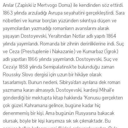
Anılar (Zapiski iz Mertvogo Doma) ile kendinden söz ettirdi.
1863 yılında arzuladığı Avrupa seyahatini gerçekleştirdi. Sara
nöbetleri ve kumar borçları yüzünden sıkıntıya düşen ve
yayımcılardan yazmadığı romanların avanslarını alarak
yaşayan Dostoyevski, Yeraltından Notlar adlı yapıtı 1864
yılında yayımlandı. Romanda bir zihnin derinliklerine indi. Suç
ve Ceza (Prestuplenie i Nakazanie) ve Kumarbaz (İgrok)
adlı yapıtları 1866 yılında yayımlandı. Dostoyevski, Suç ve
Ceza'yı 1858 yılında Semipalatinsk'te bulunduğu zaman
Roussky Slovo dergisi için uzun bir hikâye olarak
tasarlamıştı. Bunun nedeni, Sibirya'dan ayrılana dek roman
yazmama kararı almasıydı. Dostoyevski, kardeşi Mihail'e
gönderdiği bir mektupta kitap hakkında "Konusu gerçekten
çok güzel. Kahramana gelince, bugüne kadar hiç
denenmemiş bir kişi. Ama bugünün Rusyasına bakacak
olursak, böyle bir kişi karşımıza sık sık çıkmaktadır. Bu