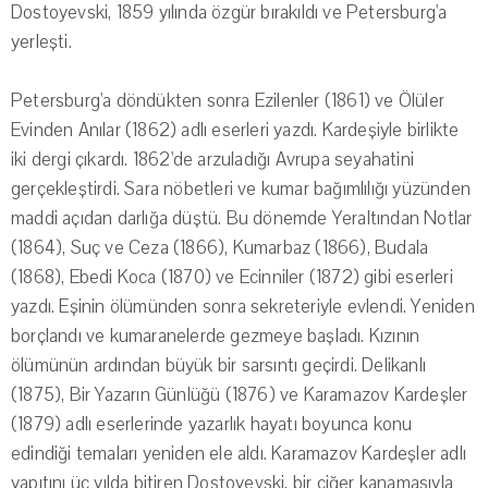
Dostoyevski, 1859 yılında özgür bırakıldı ve Petersburg'a
yerleşti.
Petersburg'a döndükten sonra Ezilenler (1861) ve Ölüler
Evinden Anılar (1862) adlı eserleri yazdı. Kardeşiyle birlikte
iki dergi çıkardı. 1862'de arzuladığı Avrupa seyahatini
gerçekleştirdi. Sara nöbetleri ve kumar bağımlılığı yüzünden
maddi açıdan darlığa düştü. Bu dönemde Yeraltından Notlar
(1864), Suç ve Ceza (1866), Kumarbaz (1866), Budala
(1868), Ebedi Koca (1870) ve Ecinniler (1872) gibi eserleri
yazdı. Eşinin ölümünden sonra sekreteriyle evlendi. Yeniden
borçlandı ve kumaranelerde gezmeye başladı. Kızının
ölümünün ardından büyük bir sarsıntı geçirdi. Delikanlı
(1875), Bir Yazarın Günlüğü (1876) ve Karamazov Kardeşler
(1879) adlı eserlerinde yazarlık hayatı boyunca konu
edindiği temaları yeniden ele aldı. Karamazov Kardeşler adlı
yapıtını üç yılda bitiren Dostoyevski, bir ciğer kanamasıyla