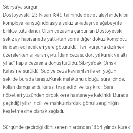
Sibirya'ya sürgün
Dostoyevski, 23 Nisan 1849 tarihinde devlet aleyhindeki bir
komploya karıştığı iddiasıyla sekiz arkadaşı ve ağabeyi ile
birlikte tutuklandı. Ölüm cezasına çarptırılan Dostoyevski,
sekiz ay hapisanede yattıktan sonra diğer dokuz komplocu
ile idam edilecekleri yere götürüldü. Tam kurşuna dizilmek
üzerelerken af kararı çıktı. İdam cezası, dört yıl kürek ve altı
yıl adî hapis cezasına dönüştürüldü. Sibirya'daki Omsk
Kalesi'ne sürüldü. Suç ve ceza kavramları ile en yoğun
şekilde burada tanıştı.Kürek mahkumu olduğu süre içinde,
kolları damgalandı, kafası tıraş edildi ve taş kırdı. Sara
nöbetleri yüzünden birçok kere hastaneye kaldırıldı. Burada
geçirdiği yıllar İncil'i ve mahkumlardaki gönül zenginliğini
keşfetmesine olanak sağladı.
Sürgünde geçirdiği dört senenin ardından 1854 yılında kürek