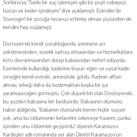
Snitkina'ya "Sanki bir suç işlemişim gibi bir çeşit sebepsiz
hüzün ve keder içindeyim" diye açıklamıştı. Ecinniler'de
Stavrogin'i bir çocuğa tecavüz ettirmiş olması yüzünden de
kendini hep suçlamıştı.
Dostoyevski kendi çocukluğunda, annesine acı
çektirmesinden, sürekli sarhoş olmasından ve hizmetkârlara
kötü davranmasından dolayı babasından nefret ediyordu.
Eserlerinde kullandığı, kaderine boyun eğen ve uysal kadın
örneğini kendi evinde; annesinde gördü. Kadının alttan
alması, erkeği daha da kızdırmaktan başka bir işe
yaramayacağını görmüştü. Çok duyarlı biri olan Dostoyevski,
bu yüzden babasına kin besliyordu. Babasının ölümünü
haber aldığında, "Babamın ölümünde benim hiçbir suçum
yok, ama bu öldürmenin kefaretini ödemeye hazırım, çünkü
içimden onu öldürmek geçiyordu" diyerek Karamazov
Kardeşler adlı romanında yer alan Dimitri Karamazov'un