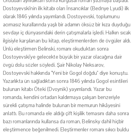
Ordudan ayrıldıktan sonra kurgusal roman yazmaya başladı.
Dostoyevski'nin ilk kitabı olan İnsancıklar (Bednye Lyudi) ilk
olarak 1846 yılında yayımlandı. Dostoyevski, toplumunu
acımasız kurallarında yaşlı bir adamın öksüz bir kıza duyduğu
sevdayı iç dünyasındaki derin çatışmalarla işledi. Halkın sıcak
ilgisiyle karşılanan bu kitap, eleştirmenlerden de övgüler aldı.
Ünlü eleştirmen Belinski, romanı okuduktan sonra
Dostoyevski'ye gelecekte büyük bir yazar olacağına dair
övgü dolu sözler söyledi. Şair Nikolay Neksarov,
Dostoyevski hakkında "Yeni bir Gogol doğdu" diye konuştu.
Yazarlıkta ün sağladıktan sonra 1846 yılında Gogol esintileri
bulunan kitabı Öteki (Dvoynik) yayımlandı. Yazar bu
romanda, kendini ortadan kaldırmaya çalışan benzeriyle
sürekli çatışma halinde bulunan bir memurun hikâyesini
anlattı. Bu romanda ele aldığı çift kişilik temasını daha sonra
bazı romanlarında kullansa da roman, Belinsky dahil hiçbir
eleştirmence beğenilmedi. Eleştirmenler romanı sıkıcı buldu