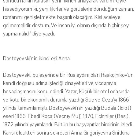
sonuca halkın kafasını yeni fikirleri anlayarak vardım. Öyle
hissediyorum ki, yeni fikirler ve görüşlerle döndüğüm zaman,
romanımı genişletmekte başarılı olacağım. Kişi aceleye
gelmemelidir dostum. Ve insan iyi olanın dışında hiçbir şey
yapmamalıdı" diye yazdı.
Dostoyevski'nin ikinci eşi Anna
Dostoyevski, bu eserinde bir Rus aydını olan Raskolnikov'un
kendi doğrusu adına işlediği cinayetleri ve vicdanıyla
hesaplaşmasını konu edindi. Yazar, küçük bir otel odasında
ve kötü bir ekonomik durumla yazdığı Suç ve Ceza'yı 1866
yılında tamamlamıştı. Dostoyevski'nin yazdığı Budala (Idiot)
eseri 1866, Ebedi Koca (Veçnıy Muj) 1870, Ecinniler (Besı)
1872 yılında yayımlandı. Bütün bu başyapıtlar birbirinin izledi.
Karısı öldükten sonra sekreteri Anna Grigoriyevna Snitkina