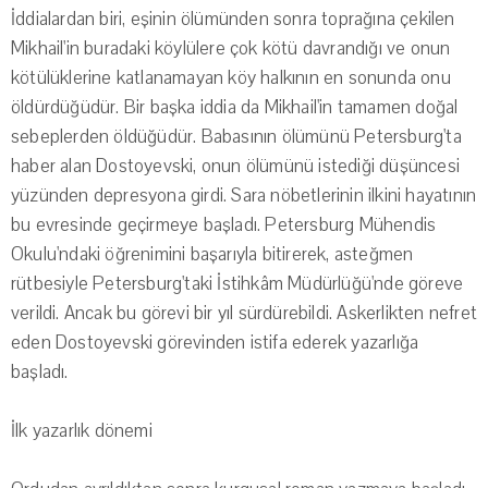
İddialardan biri, eşinin ölümünden sonra toprağına çekilen
Mikhail'in buradaki köylülere çok kötü davrandığı ve onun
kötülüklerine katlanamayan köy halkının en sonunda onu
öldürdüğüdür. Bir başka iddia da Mikhail'in tamamen doğal
sebeplerden öldüğüdür. Babasının ölümünü Petersburg'ta
haber alan Dostoyevski, onun ölümünü istediği düşüncesi
yüzünden depresyona girdi. Sara nöbetlerinin ilkini hayatının
bu evresinde geçirmeye başladı. Petersburg Mühendis
Okulu'ndaki öğrenimini başarıyla bitirerek, asteğmen
rütbesiyle Petersburg'taki İstihkâm Müdürlüğü'nde göreve
verildi. Ancak bu görevi bir yıl sürdürebildi. Askerlikten nefret
eden Dostoyevski görevinden istifa ederek yazarlığa
başladı.
İlk yazarlık dönemi