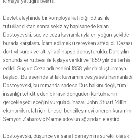
kılmaya yettiğini belirtti.
Devlet aleyhinde bir komploya katıldığı iddiası ile
tutuklandıktan sonra sekiz ay hapisanede kalan
Dostoyevski, suç ve ceza kavramlarıyla en yoğun şekilde
burada karşılaştı. İdam edilmek üzereyken affedildi. Cezası
dört yıl kürek ve altı yıl adî hapse dönüştürüldü. Dört yılın
sonunda er rütbesi ile kışlaya verildi ve 1859 yılında terhis
edildi. Suç ve Ceza adlı eserini 1858 yılında oluşturmaya
başladı. Bu eserinde ahlak kavramını vesiyaseti harmanladı.
Dostoyevski, bu romanda sadece Rus halkını değil, tüm
insanlığı tehdit eden bir kısır döngüden kurtulmanın
gerçekleşebileceğini vurguladı. Yazar, John Stuart Mill'in
ekonomik refah için biresel bencilleşmeyi öneren kuramını
Semyon Zaharoviç Marmeladov'un ağzından eleştirdi.
Dostoyevski, düşünce ve sanat deneyimini sürekli olarak