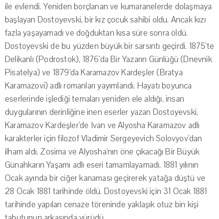
ile evlendi. Yeniden borçlanan ve kumaranelerde dolaşmaya
başlayan Dostoyevski, bir kız çocuk sahibi oldu. Ancak kızı
fazla yaşayamadı ve doğduktan kısa süre sonra öldü.
Dostoyevski de bu yüzden büyük bir sarsıntı geçirdi. 1875'te
Delikanlı (Podrostok), 1876'da Bir Yazarın Günlüğü (Dnevnik
Pisatelya) ve 1879'da Karamazov Kardeşler (Bratya
Karamazovi) adlı romanları yayımlandı. Hayatı boyunca
eserlerinde işlediği temaları yeniden ele aldığı, insan
duygularının derinliğine inen eserler yazan Dostoyevski,
Karamazov Kardeşler'de Ivan ve Alyosha Karamazov adlı
karakterler için filozof Vladimir Sergeyevich Solovyov'dan
ilham aldı. Zosima ve Alyosha'nın öne çıkacağı Bir Büyük
Günahkarın Yaşamı adlı eseri tamamlayamadı. 1881 yılının
Ocak ayında bir ciğer kanaması geçirerek yatağa düştü ve
28 Ocak 1881 tarihinde öldü. Dostoyevski için 31 Ocak 1881
tarihinde yapılan cenaze töreninde yaklaşık otuz bin kişi
tabutunun arkasında yürüdü.