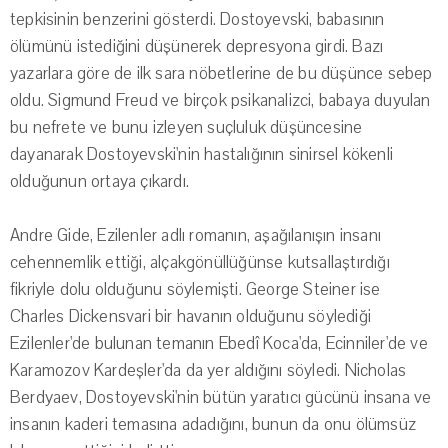
tepkisinin benzerini gösterdi. Dostoyevski, babasının
ölümünü istediğini düşünerek depresyona girdi. Bazı
yazarlara göre de ilk sara nöbetlerine de bu düşünce sebep
oldu. Sigmund Freud ve birçok psikanalizci, babaya duyulan
bu nefrete ve bunu izleyen suçluluk düşüncesine
dayanarak Dostoyevski'nin hastalığının sinirsel kökenli
olduğunun ortaya çıkardı.
Andre Gide, Ezilenler adlı romanın, aşağılanışın insanı
cehennemlik ettiği, alçakgönüllüğünse kutsallaştırdığı
fikriyle dolu olduğunu söylemişti. George Steiner ise
Charles Dickensvari bir havanın olduğunu söylediği
Ezilenler'de bulunan temanın Ebedî Koca'da, Ecinniler'de ve
Karamozov Kardeşler'da da yer aldığını söyledi. Nicholas
Berdyaev, Dostoyevski'nin bütün yaratıcı gücünü insana ve
insanın kaderi temasına adadığını, bunun da onu ölümsüz