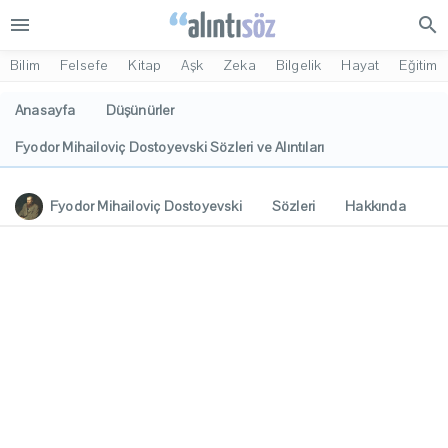
menu
search
Bilim
Felsefe
Kitap
Aşk
Zeka
Bilgelik
Hayat
Eğitim
Anasayfa
Düşünürler
Fyodor Mihailoviç Dostoyevski Sözleri ve Alıntıları
Fyodor Mihailoviç Dostoyevski
Sözleri
Hakkında
Eserleri
İlgi Alanları
Yorumlar