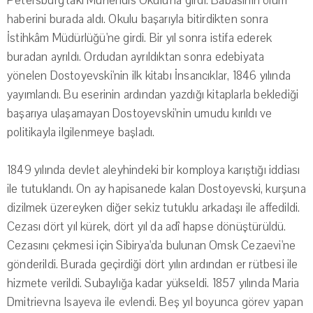
Petersburg'taki Mühendis Okulu'na girdi. Babasının ölüm
haberini burada aldı. Okulu başarıyla bitirdikten sonra
İstihkâm Müdürlüğü'ne girdi. Bir yıl sonra istifa ederek
buradan ayrıldı. Ordudan ayrıldıktan sonra edebiyata
yönelen Dostoyevski'nin ilk kitabı İnsancıklar, 1846 yılında
yayımlandı. Bu eserinin ardından yazdığı kitaplarla beklediği
başarıya ulaşamayan Dostoyevski'nin umudu kırıldı ve
politikayla ilgilenmeye başladı.
1849 yılında devlet aleyhindeki bir komploya karıştığı iddiası
ile tutuklandı. On ay hapisanede kalan Dostoyevski, kurşuna
dizilmek üzereyken diğer sekiz tutuklu arkadaşı ile affedildi.
Cezası dört yıl kürek, dört yıl da adî hapse dönüştürüldü.
Cezasını çekmesi için Sibirya'da bulunan Omsk Cezaevi'ne
gönderildi. Burada geçirdiği dört yılın ardından er rütbesi ile
hizmete verildi. Subaylığa kadar yükseldi. 1857 yılında Maria
Dmitrievna Isayeva ile evlendi. Beş yıl boyunca görev yapan