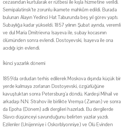
cezasından kurtularak er rütbesi ile kışla hizmetine verildi.
Semipalatinsk'te zorunlu ikamete mahkûm edildi. Burada
bulunan Alayın Yedinci Hat Taburunda beş yıl görev yaptı.
Subaylığa kadar yükseldi. 1857 yılının Şubat ayında, veremli
ve dul Maria Dmitrievna Isayeva ile, subay kocasının
ölümünden sonra evlendi. Dostoyevski, Isayeva ile ona
acıdığı için evlendi.
İkinci yazarlık dönemi
1859'da ordudan terhis edilerek Moskova dışında küçük bir
yerde kalmaya zorlanan Dostoyevski, özgürlüğüne
kavuştuktan sonra Petersburg'a döndü. Kardeşi Mihail ve
arkadaşı N.N. Strahov ile birlikte Vremya (Zaman) ve sonra
da Epoha (Dönem) adlı dergileri hazırladı. Bu dergilerde
Slavcı düşünceyi savunduğunu belirten yazılar yazdı.
Ezilenler (Unijenniye i Oskorblyonniye) ve Ölü Evinden