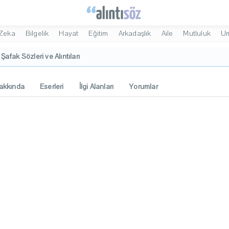
Zeka
Bilgelik
Hayat
Eğitim
Arkadaşlık
Aile
Mutluluk
U
f Şafak Sözleri ve Alıntıları
akkında
Eserleri
İlgi Alanları
Yorumlar