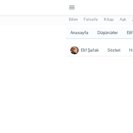
menu
Bilim
Felsefe
Kitap
Aşk
Anasayfa
Düşünürler
Eli
Elif Şafak
Sözleri
H