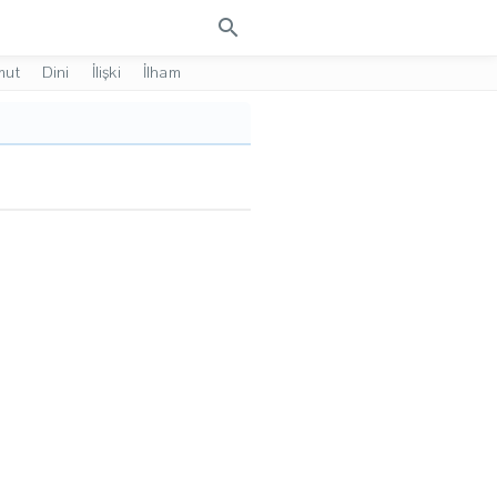
search
mut
Dini
İlişki
İlham