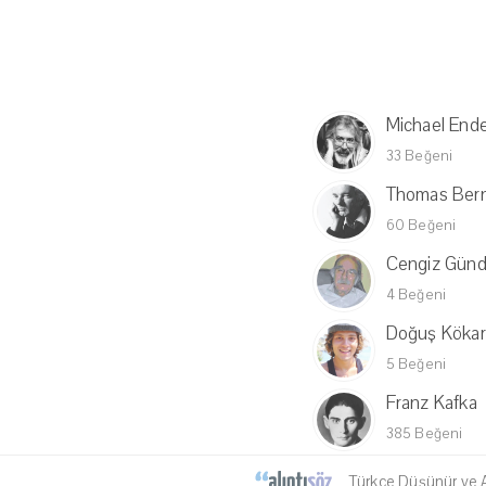
Michael End
33 Beğeni
Thomas Ber
60 Beğeni
Cengiz Gün
4 Beğeni
Doğuş Kökart
5 Beğeni
Franz Kafka
385 Beğeni
Türkçe Düşünür ve Al