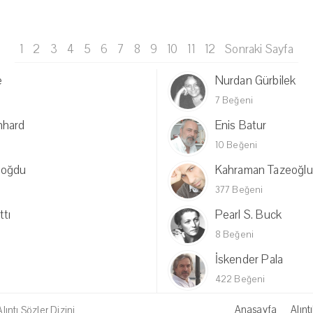
1
2
3
4
5
6
7
8
9
10
11
12
Sonraki Sayfa
e
Nurdan Gürbilek
7 Beğeni
nhard
Enis Batur
10 Beğeni
doğdu
Kahraman Tazeoğlu
377 Beğeni
tı
Pearl S. Buck
8 Beğeni
İskender Pala
422 Beğeni
Anasayfa
Alıntı
ıntı Sözler Dizini