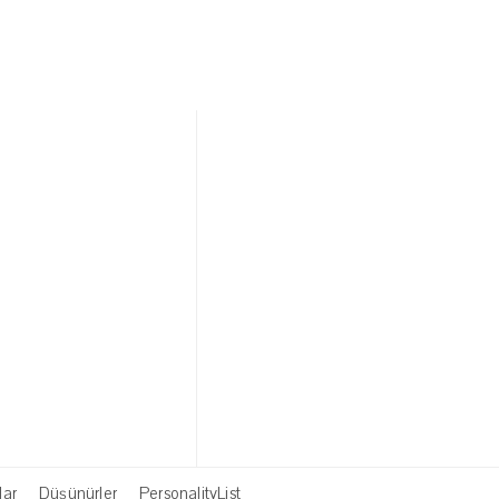
lar
Düşünürler
PersonalityList