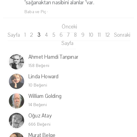
"sağanaktan nasibini alanlar "var.
Baba ve Piç
·
Önceki
Sayfa
1
2
3
4
5
6
7
8
9
10
11
12
Sonraki
Sayfa
Ahmet Hamdi Tanpınar
158 Beğeni
Linda Howard
10 Beğeni
William Golding
14 Beğeni
Oğuz Atay
666 Beğeni
Murat Belge