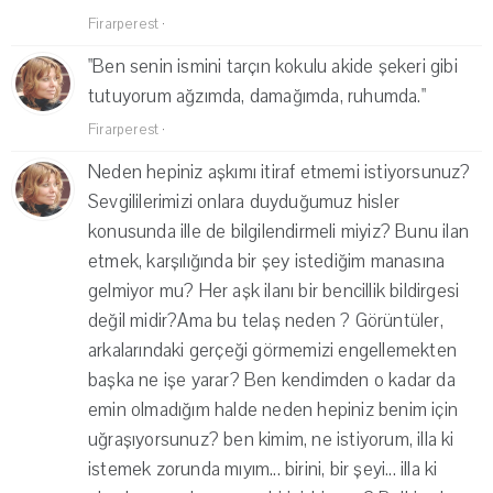
Firarperest
·
"Ben senin ismini tarçın kokulu akide şekeri gibi
tutuyorum ağzımda, damağımda, ruhumda."
Firarperest
·
Neden hepiniz aşkımı itiraf etmemi istiyorsunuz?
Sevgililerimizi onlara duyduğumuz hisler
konusunda ille de bilgilendirmeli miyiz? Bunu ilan
etmek, karşılığında bir şey istediğim manasına
gelmiyor mu? Her aşk ilanı bir bencillik bildirgesi
değil midir?Ama bu telaş neden ? Görüntüler,
arkalarındaki gerçeği görmemizi engellemekten
başka ne işe yarar? Ben kendimden o kadar da
emin olmadığım halde neden hepiniz benim için
uğraşıyorsunuz? ben kimim, ne istiyorum, illa ki
istemek zorunda mıyım... birini, bir şeyi... illa ki