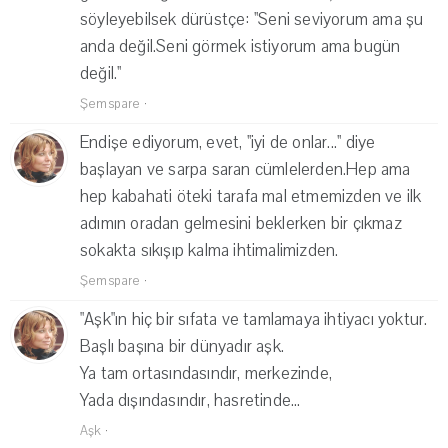
söyleyebilsek dürüstçe: ''Seni seviyorum ama şu
anda değil.Seni görmek istiyorum ama bugün
değil.''
Şemspare
·
Endişe ediyorum, evet, ''iyi de onlar...'' diye
başlayan ve sarpa saran cümlelerden.Hep ama
hep kabahati öteki tarafa mal etmemizden ve ilk
adımın oradan gelmesini beklerken bir çıkmaz
sokakta sıkışıp kalma ihtimalimizden.
Şemspare
·
"Aşk"ın hiç bir sıfata ve tamlamaya ihtiyacı yoktur.
Başlı başına bir dünyadır aşk.
Ya tam ortasındasındır, merkezinde,
Yada dışındasındır, hasretinde...
Aşk
·