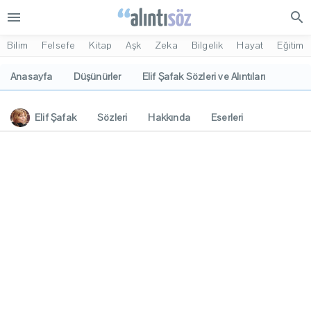
menu
search
Bilim
Felsefe
Kitap
Aşk
Zeka
Bilgelik
Hayat
Eğitim
Anasayfa
Düşünürler
Elif Şafak Sözleri ve Alıntıları
Elif Şafak
Sözleri
Hakkında
Eserleri
İlgi Alanları
Yorumlar