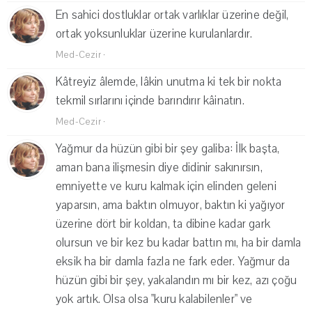
En sahici dostluklar ortak varlıklar üzerine değil,
ortak yoksunluklar üzerine kurulanlardır.
Med-Cezir
·
Kâtreyiz âlemde, lâkin unutma ki tek bir nokta
tekmil sırlarını içinde barındırır kâinatın.
Med-Cezir
·
Yağmur da hüzün gibi bir şey galiba: İlk başta,
aman bana ilişmesin diye didinir sakınırsın,
emniyette ve kuru kalmak için elinden geleni
yaparsın, ama baktın olmuyor, baktın ki yağıyor
üzerine dört bir koldan, ta dibine kadar gark
olursun ve bir kez bu kadar battın mı, ha bir damla
eksik ha bir damla fazla ne fark eder. Yağmur da
hüzün gibi bir şey, yakalandın mı bir kez, azı çoğu
yok artık. Olsa olsa "kuru kalabilenler" ve