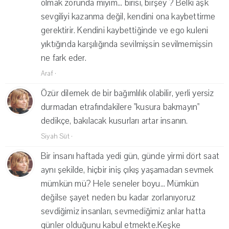
olmak zorunda mıyım... birisi, birşey ? Belki aşk
sevgiliyi kazanma değil, kendini ona kaybettirme
gerektirir. Kendini kaybettiğinde ve ego kuleni
yıktığında karşılığında sevilmişsin sevilmemişsin
ne fark eder.
Araf
·
Özür dilemek de bir bağımlılık olabilir, yerli yersiz
durmadan etrafındakilere "kusura bakmayın"
dedikçe, bakılacak kusurları artar insanın.
Siyah Süt
·
Bir insanı haftada yedi gün, günde yirmi dört saat
aynı şekilde, hiçbir iniş çıkış yaşamadan sevmek
mümkün mü? Hele seneler boyu... Mümkün
değilse şayet neden bu kadar zorlanıyoruz
sevdiğimiz insanları, sevmediğimiz anlar hatta
günler olduğunu kabul etmekte.Keşke