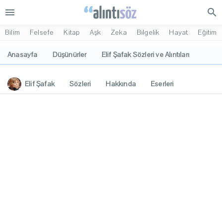
menu
search
Bilim
Felsefe
Kitap
Aşk
Zeka
Bilgelik
Hayat
Eğitim
Anasayfa
Düşünürler
Elif Şafak Sözleri ve Alıntıları
Elif Şafak
Sözleri
Hakkında
Eserleri
İlgi Alanları
Yorumlar