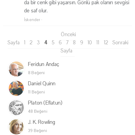
da bir cenk gibi yaşarsın. Gönlü pak olanın sevgisi
de saf olur.
İskender
·
Önceki
Sayfa
1
2
3
4
5
6
7
8
9
10
11
12
Sonraki
Sayfa
Feridun Andaç
8 Beğeni
Daniel Quinn
11 Beğeni
Platon (Eflatun)
48 Beğeni
J. K. Rowling
39 Beğeni