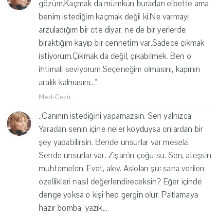
gözüm.Kaçmak da mümkün buradan elbette ama
benim istediğim kaçmak değil ki.Ne varmayı
arzuladığım bir öte diyar, ne de bir yerlerde
bıraktığım kayıp bir cennetim var.Sadece çıkmak
istiyorum.Çıkmak da değil, çıkabilmek. Ben o
ihtimali seviyorum.Seçeneğim olmasını, kapının
aralık kalmasını..."
Med-Cezir
·
..Canının istediğini yapamazsın. Sen yalnızca
Yaradan senin içine neler koyduysa onlardan bir
şey yapabilirsin. Bende unsurlar var mesela.
Sende unsurlar var. Zişan'ın çoğu su. Sen, ateşsin
muhtemelen. Evet, alev. Aslolan şu: sana verilen
özellikleri nasıl değerlendireceksin? Eğer içinde
denge yoksa o kişi hep gergin olur. Patlamaya
hazır bomba, yazık...