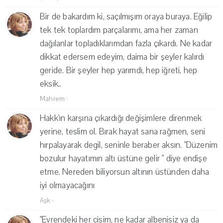
Bir de bakardım ki, saçılmışım oraya buraya. Eğilip
tek tek toplardım parçalarımı, ama her zaman
dağılanlar topladıklarımdan fazla çıkardı. Ne kadar
dikkat edersem edeyim, daima bir şeyler kalırdı
geride. Bir şeyler hep yarımdı, hep iğreti, hep
eksik..
Mahrem
·
Hakk'ın karşına çıkardığı değişimlere direnmek
yerine, teslim ol. Bırak hayat sana rağmen, seni
hırpalayarak degil, seninle beraber aksın. "Düzenim
bozulur hayatımın altı üstüne gelir " diye endişe
etme. Nereden biliyorsun altının üstünden daha
iyi olmayacağını
Aşk
·
"Evrendeki her cisim, ne kadar albenisiz ya da