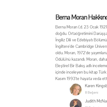
Berna Moran Hakkın
Berna Moran (d. 23 Ocak 1921 -
doğdu. Ortaöğretimini Darüşşaf
İngiliz Dili ve Edebiyatı Bölüm
İngiltere'de Cambridge Ünivers
oldu. Moran, 1972'de yayımlanan
Ödülü'nü kazandı. Moran, daha 
Eleştirel Bir Bakış adlı incel
içinde inceleyen bu kitap Türk 
Kasım 1993'te hayata veda ett
Karen Kings
8 Beğeni
Judith McNa