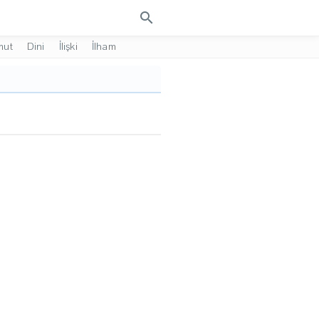
search
mut
Dini
İlişki
İlham