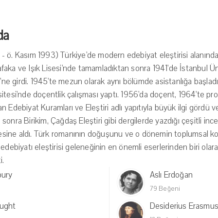
da
 ö. Kasım 1993) Türkiye'de modern edebiyat eleştirisi alanında
aka ve Işık Lisesi'nde tamamladıktan sonra 1941'de İstanbul Ün
ü'ne girdi. 1945'te mezun olarak aynı bölümde asistanlığa başladı.
itesi'nde doçentlik çalışması yaptı. 1956'da doçent, 1964'te pro
 Edebiyat Kuramları ve Eleştiri adlı yapıtıyla büyük ilgi gördü 
sonra Birikim, Çağdaş Eleştiri gibi dergilerde yazdığı çeşitli i
emesine aldı. Türk romanının doğuşunu ve o dönemin toplumsal koş
edebiyatı eleştirisi geleneğinin en önemli eserlerinden biri olar
i.
bury
Aslı Erdoğan
79 Beğeni
ught
Desiderius Erasmu