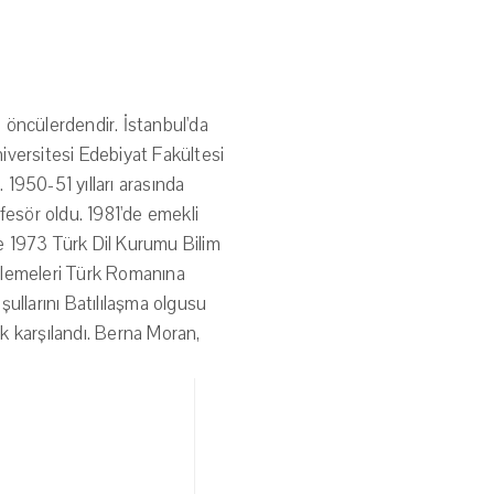
 öncülerdendir. İstanbul'da
iversitesi Edebiyat Fakültesi
 1950-51 yılları arasında
fesör oldu. 1981'de emekli
ve 1973 Türk Dil Kurumu Bilim
ncelemeleri Türk Romanına
ullarını Batılılaşma olgusu
ak karşılandı. Berna Moran,
s