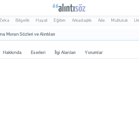
Zeka
Bilgelik
Hayat
Eğitim
Arkadaşlık
Aile
Mutluluk
U
na Moran Sözleri ve Alıntıları
Hakkında
Eserleri
İlgi Alanları
Yorumlar