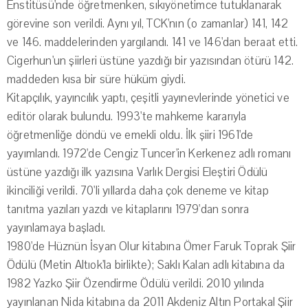
Enstitüsü'nde öğretmenken, sıkıyönetimce tutuklanarak
görevine son verildi. Aynı yıl, TCK'nın (o zamanlar) 141, 142
ve 146. maddelerinden yargılandı. 141 ve 146'dan beraat etti.
Cigerhun'un şiirleri üstüne yazdığı bir yazısından ötürü 142.
maddeden kısa bir süre hüküm giydi.
Kitapçılık, yayıncılık yaptı, çeşitli yayınevlerinde yönetici ve
editör olarak bulundu. 1993'te mahkeme kararıyla
öğretmenliğe döndü ve emekli oldu. İlk şiiri 1961'de
yayımlandı. 1972'de Cengiz Tuncer'in Kerkenez adlı romanı
üstüne yazdığı ilk yazısına Varlık Dergisi Eleştiri Ödülü
ikinciliği verildi. 70'li yıllarda daha çok deneme ve kitap
tanıtma yazıları yazdı ve kitaplarını 1979'dan sonra
yayınlamaya başladı.
1980'de Hüznün İsyan Olur kitabına Ömer Faruk Toprak Şiir
Ödülü (Metin Altıok'la birlikte); Saklı Kalan adlı kitabına da
1982 Yazko Şiir Özendirme Ödülü verildi. 2010 yılında
yayınlanan Nida kitabına da 2011 Akdeniz Altın Portakal Şiir