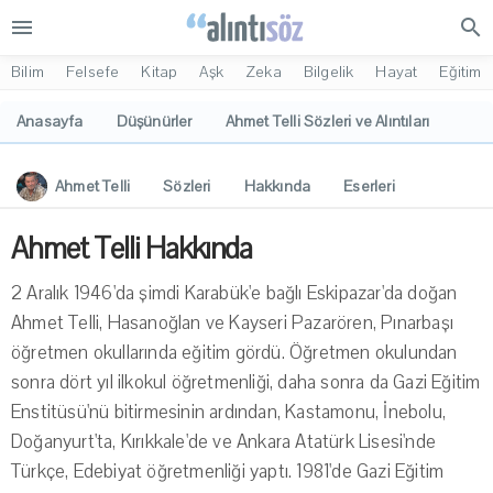
menu
search
Bilim
Felsefe
Kitap
Aşk
Zeka
Bilgelik
Hayat
Eğitim
Anasayfa
Düşünürler
Ahmet Telli Sözleri ve Alıntıları
Ahmet Telli
Sözleri
Hakkında
Eserleri
İlgi Alanları
Yorumlar
Ahmet Telli Hakkında
2 Aralık 1946'da şimdi Karabük'e bağlı Eskipazar'da doğan
Ahmet Telli, Hasanoğlan ve Kayseri Pazarören, Pınarbaşı
öğretmen okullarında eğitim gördü. Öğretmen okulundan
sonra dört yıl ilkokul öğretmenliği, daha sonra da Gazi Eğitim
Enstitüsü'nü bitirmesinin ardından, Kastamonu, İnebolu,
Doğanyurt'ta, Kırıkkale'de ve Ankara Atatürk Lisesi'nde
Türkçe, Edebiyat öğretmenliği yaptı. 1981'de Gazi Eğitim