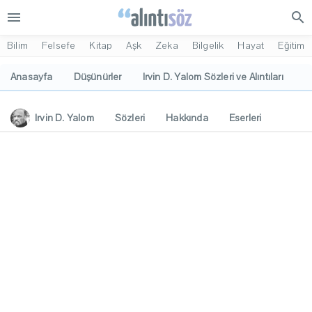
menu
search
Bilim
Felsefe
Kitap
Aşk
Zeka
Bilgelik
Hayat
Eğitim
Anasayfa
Düşünürler
Irvin D. Yalom Sözleri ve Alıntıları
Irvin D. Yalom
Sözleri
Hakkında
Eserleri
İlgi Alanları
Yorumlar