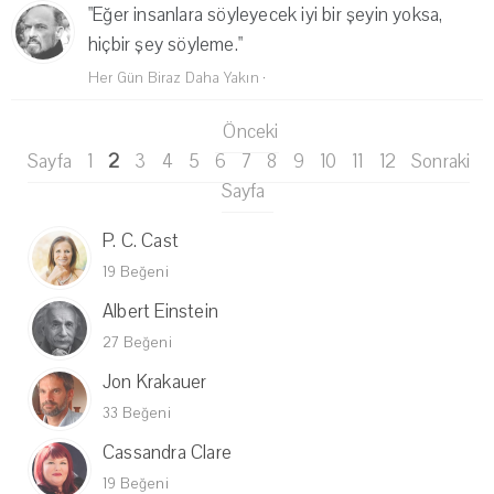
"Eğer insanlara söyleyecek iyi bir şeyin yoksa,
hiçbir şey söyleme."
Her Gün Biraz Daha Yakın
·
Önceki
Sayfa
1
2
3
4
5
6
7
8
9
10
11
12
Sonraki
Sayfa
P. C. Cast
19 Beğeni
Albert Einstein
27 Beğeni
Jon Krakauer
33 Beğeni
Cassandra Clare
19 Beğeni