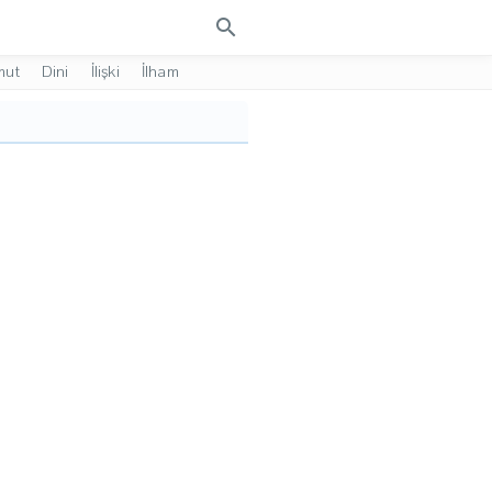
search
mut
Dini
İlişki
İlham