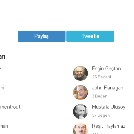
Paylaş
Tweetle
arı
y
Engin Geçtan
25 Beğeni
ani
John Flanagan
3 Beğeni
Armentrout
Mustafa Ulusoy
57 Beğeni
kman
Reşit Haylamaz