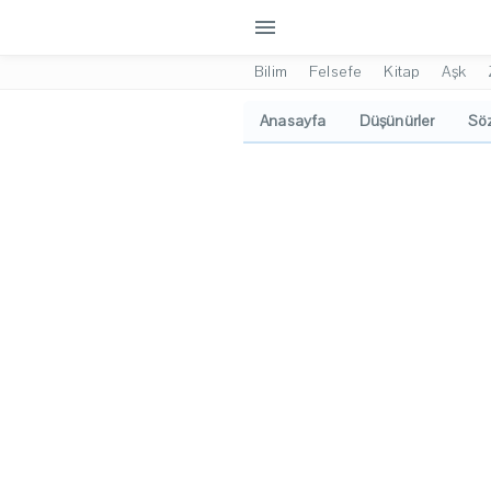
menu
Bilim
Felsefe
Kitap
Aşk
Anasayfa
Düşünürler
Söz