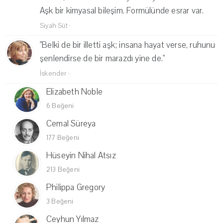
Aşk bir kimyasal bileşim. Formülünde esrar var.
Siyah Süt
·
"Belki de bir illetti aşk; insana hayat verse, ruhunu
şenlendirse de bir marazdı yine de."
İskender
·
Elizabeth Noble
6 Beğeni
Cemal Süreya
177 Beğeni
Hüseyin Nihal Atsız
213 Beğeni
Philippa Gregory
3 Beğeni
Ceyhun Yılmaz