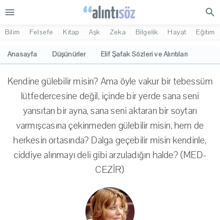
menu
search
Bilim
Felsefe
Kitap
Aşk
Zeka
Bilgelik
Hayat
Eğitim
Anasayfa
Düşünürler
Elif Şafak Sözleri ve Alıntıları
Kendine gülebilir misin? Ama öyle vakur bir tebessüm
lütfedercesine değil, içinde bir yerde sana seni
yansıtan bir ayna, sana seni aktaran bir soytarı
varmışcasına çekinmeden gülebilir misin, hem de
herkesin ortasında? Dalga geçebilir misin kendinle,
ciddiye alınmayı deli gibi arzuladığın halde? (MED-
CEZİR)