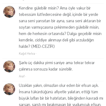
Kendine gülebilir misin? Ama öyle vakur bir
tebessüm lütfedercesine değil, içinde bir yerde
sana seni yansıtan bir ayna, sana seni aktaran bir
soytarı varmışcasına çekinmeden gülebilir misin,
hem de herkesin ortasında? Dalga geçebilir misin
kendinle, ciddiye alınmayı deli gibi arzuladığın
halde? (MED-CEZİR)
Kağıt Helva
·
Şarkı üç dakika yirmi saniye ama tekrar tekrar
çalınırsa sonsuza kadar sürebilir.
Araf
·
Uzakları yakın, olmazları olur eden bir efsun aşk.
İnsana tükürdüğünü afiyetle yalatan, ettiği tüm
büyük lafları bir bir hatırlatan, bileğinden kavradı mı
sarsan, sarstı mı bırakmayan bir yudumcuk efsun.