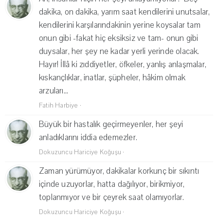
dakika, on dakika, yarım saat kendilerini unutsalar,
kendilerini karşılarındakinin yerine koysalar tam
onun gibi -fakat hiç eksiksiz ve tam- onun gibi
duysalar, her şey ne kadar yerli yerinde olacak.
Hayır! İllâ ki zıddiyetler, öfkeler, yanlış anlaşmalar,
kıskançlıklar, inatlar, şüpheler, hâkim olmak
arzuları...
Fatih Harbiye
·
Büyük bir hastalık geçirmeyenler, her şeyi
anladıklarını iddia edemezler.
Dokuzuncu Hariciye Koğuşu
·
Zaman yürümüyor, dakikalar korkunç bir sıkıntı
içinde uzuyorlar, hatta dağılıyor, birikmiyor,
toplanmıyor ve bir çeyrek saat olamıyorlar.
Dokuzuncu Hariciye Koğuşu
·