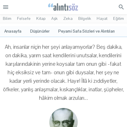
menu
search
Bilim
Felsefe
Kitap
Aşk
Zeka
Bilgelik
Hayat
Eğitim
Anasayfa
Düşünürler
Peyami Safa Sözleri ve Alıntıları
Ah, insanlar niçin her şeyi anlayamıyorlar? Beş dakika,
on dakika, yarım saat kendilerini unutsalar, kendilerini
karşılarındakinin yerine koysalar tam onun gibi -fakat
hiç eksiksiz ve tam- onun gibi duysalar, her şey ne
kadar yerli yerinde olacak. Hayır! İllâ ki zıddiyetler,
öfkeler, yanlış anlaşmalar, kıskançlıklar, inatlar, şüpheler,
hâkim olmak arzuları...