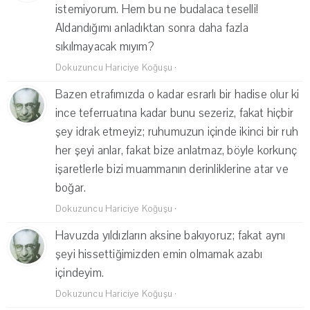
istemiyorum. Hem bu ne budalaca teselli!
Aldandığımı anladıktan sonra daha fazla
sıkılmayacak mıyım?
Dokuzuncu Hariciye Koğuşu
·
Bazen etrafımızda o kadar esrarlı bir hadise olur ki
ince teferruatına kadar bunu sezeriz, fakat hiçbir
şey idrak etmeyiz; ruhumuzun içinde ikinci bir ruh
her şeyi anlar, fakat bize anlatmaz, böyle korkunç
işaretlerle bizi muammanın derinliklerine atar ve
boğar.
Dokuzuncu Hariciye Koğuşu
·
Havuzda yıldızların aksine bakıyoruz; fakat aynı
şeyi hissettiğimizden emin olmamak azabı
içindeyim.
Dokuzuncu Hariciye Koğuşu
·