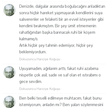
Denizde, dalgalar arasında boğulacağını anladıktan
sonra hiçbir hareket yapmayarak kendilerini suya
salıverenler ve felaketi bir an evvel isteyenler gibi
kendimi bırakmıştım. Bir şey ümit etmemenin
rahatlığından başka barınacak ruhi bir köşem
kalmamıştı.
Artık hiçbir şey tahmin edemiyor, hiçbir şey
beklemiyordum.
Dokuzuncu Hariciye Koğuşu
·
Uyuyamadım, ağrılarım arttı, fakat ruhi azabıma
nispetle çok asil, sade ve saf olan et ıstırabımı o
gece sevdim.
Dokuzuncu Hariciye Koğuşu
·
Ben belki teselli edilmeye muhtacım, fakat bunu
istemiyorum, anladın mı? Ben yalan söylenmesini