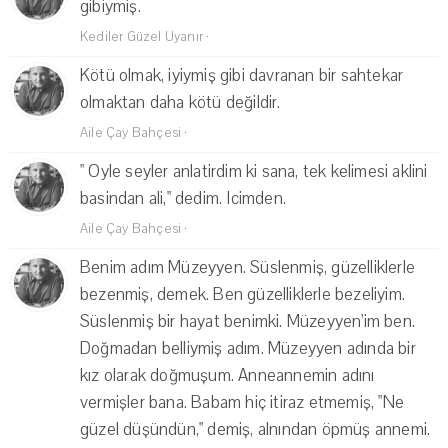
gibiymiş.
Kediler Güzel Uyanır
·
Kötü olmak, iyiymiş gibi davranan bir sahtekar
olmaktan daha kötü değildir.
Aile Çay Bahçesi
·
" Oyle seyler anlatirdim ki sana, tek kelimesi aklini
basindan ali," dedim. Icimden.
Aile Çay Bahçesi
·
Benim adım Müzeyyen. Süslenmiş, güzelliklerle
bezenmiş, demek. Ben güzelliklerle bezeliyim.
Süslenmiş bir hayat benimki. Müzeyyen'im ben.
Doğmadan belliymiş adım. Müzeyyen adında bir
kız olarak doğmuşum. Anneannemin adını
vermişler bana. Babam hiç itiraz etmemiş, "Ne
güzel düşündün," demiş, alnından öpmüş annemi.