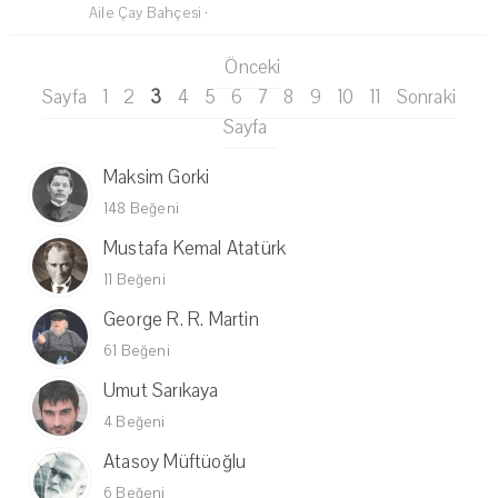
Aile Çay Bahçesi
·
Önceki
Sayfa
1
2
3
4
5
6
7
8
9
10
11
Sonraki
Sayfa
Maksim Gorki
148 Beğeni
Mustafa Kemal Atatürk
11 Beğeni
George R. R. Martin
61 Beğeni
Umut Sarıkaya
4 Beğeni
Atasoy Müftüoğlu
6 Beğeni