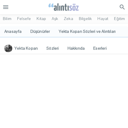
menu
search
Bilim
Felsefe
Kitap
Aşk
Zeka
Bilgelik
Hayat
Eğitim
Anasayfa
Düşünürler
Yekta Kopan Sözleri ve Alıntıları
Yekta Kopan
Sözleri
Hakkında
Eserleri
İlgi Alanları
Yorumlar