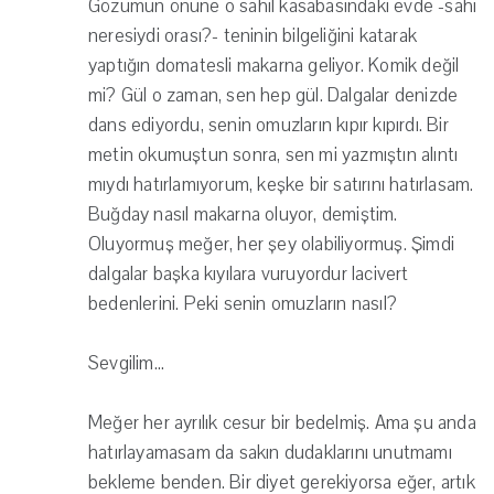
Gözümün önüne o sahil kasabasındaki evde -sahi
neresiydi orası?- teninin bilgeliğini katarak
yaptığın domatesli makarna geliyor. Komik değil
mi? Gül o zaman, sen hep gül. Dalgalar denizde
dans ediyordu, senin omuzların kıpır kıpırdı. Bir
metin okumuştun sonra, sen mi yazmıştın alıntı
mıydı hatırlamıyorum, keşke bir satırını hatırlasam.
Buğday nasıl makarna oluyor, demiştim.
Oluyormuş meğer, her şey olabiliyormuş. Şimdi
dalgalar başka kıyılara vuruyordur lacivert
bedenlerini. Peki senin omuzların nasıl?
Sevgilim...
Meğer her ayrılık cesur bir bedelmiş. Ama şu anda
hatırlayamasam da sakın dudaklarını unutmamı
bekleme benden. Bir diyet gerekiyorsa eğer, artık