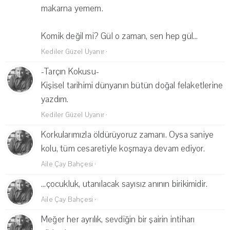
makarna yemem.
Komik değil mi? Gül o zaman, sen hep gül...
Kediler Güzel Uyanır
·
-Tarçın Kokusu-
Kişisel tarihimi dünyanın bütün doğal felaketlerine
yazdım.
Kediler Güzel Uyanır
·
Korkularımızla öldürüyoruz zamanı. Oysa saniye
kolu, tüm cesaretiyle koşmaya devam ediyor.
Aile Çay Bahçesi
·
...çocukluk, utanılacak sayısız anının birikimidir.
Aile Çay Bahçesi
·
Meğer her ayrılık, sevdiğin bir şairin intiharı