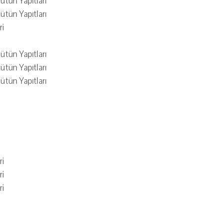
ütün Yapıtları
ütün Yapıtları
ri
ütün Yapıtları
ütün Yapıtları
ütün Yapıtları
ri
ri
ri