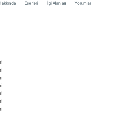
Hakkında
Eserleri
İlgi Alanları
Yorumlar
ri
ri
ri
ri
ri
ri
ri