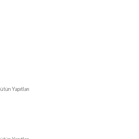
ütün Yapıtları