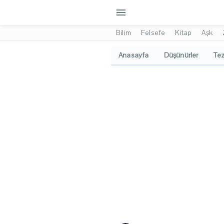
menu
Bilim
Felsefe
Kitap
Aşk
Anasayfa
Düşünürler
Tez