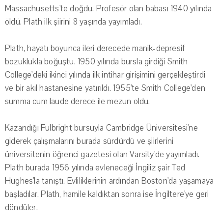
Massachusetts'te doğdu. Profesör olan babası 1940 yılında
öldü. Plath ilk şiirini 8 yaşında yayımladı.
Plath, hayatı boyunca ileri derecede manik-depresif
bozuklukla boğuştu. 1950 yılında bursla girdiği Smith
College'deki ikinci yılında ilk intihar girişimini gerçekleştirdi
ve bir akıl hastanesine yatırıldı. 1955'te Smith College'den
summa cum laude derece ile mezun oldu.
Kazandığı Fulbright bursuyla Cambridge Üniversitesi'ne
giderek çalışmalarını burada sürdürdü ve şiirlerini
üniversitenin öğrenci gazetesi olan Varsity'de yayımladı.
Plath burada 1956 yılında evleneceği İngiliz şair Ted
Hughes'la tanıştı. Evliliklerinin ardından Boston'da yaşamaya
başladılar. Plath, hamile kaldıktan sonra ise İngiltere'ye geri
döndüler.