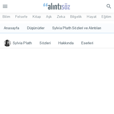
menu
search
Bilim
Felsefe
Kitap
Aşk
Zeka
Bilgelik
Hayat
Eğitim
Anasayfa
Düşünürler
Sylvia Plath Sözleri ve Alıntıları
Sylvia Plath
Sözleri
Hakkında
Eserleri
İlgi Alanları
Yorumlar