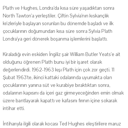
Plath ve Hughes, Londra'da kısa süre yaşadıktan sonra
North Tawton'a yerleştiler. Çiftin Sylvia'nın kıskançlık
krizleriyle başlayan sorunları bu dönemde başladı ve ilk
çocuklarının doğumundan kısa süre sonra Sylvia Plath
Londra'ya geri dönerek boşanma işlemlerini başlattı.
Kiraladığı evin eskiden İngiliz şair William Butler Yeats'e ait
olduğunu öğrenen Plath bunu iyi bir işaret olarak
değerlendirdi. 1962-1963 kışı Plath için çok zor geçti. 11
Şubat 1963'te, ikinci kattaki odalarında uyumakta olan
çocuklarının yanına süt ve kurabiye bıraktıktan sonra,
odalarının kapısını da içeri gaz girmeyeceğinden emin olmak
üzere bantlayarak kapattı ve kafasını fırının içine sokarak
intihar etti.
İntiharıyla ilgili olarak kocası Ted Hughes eleştirilere maruz