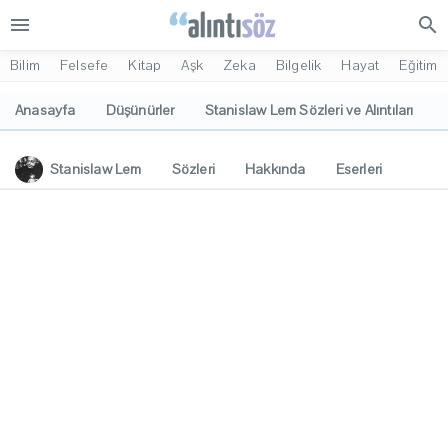
menu
search
Bilim
Felsefe
Kitap
Aşk
Zeka
Bilgelik
Hayat
Eğitim
Anasayfa
Düşünürler
Stanislaw Lem Sözleri ve Alıntıları
Stanislaw Lem
Sözleri
Hakkında
Eserleri
İlgi Alanları
Yorumlar