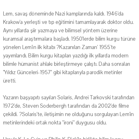
Lem, savaş döneminde Nazi kamplarında kaldı. 1946'da
Krakow'a yerleşti ve tıp eğitimini tamamlayarak doktor oldu.
Aynı yıllarda şiir yazmaya ve bilimsel yöntem üzerine
kuramsal araştırmalara başladı. 1950'lerde bilim kurgu türüne
yönelen Lem'in ilk kitabı ?Kazanılan Zaman' 1955'te
yayımlandı. Bilim kurgu kitapları yazdığı ilk yıllarda modern
bilimle hümanist ahlakı birleştirmeye çalıştı. Daha sonraları
"Yıldız Günceleri-1957" gibi kitaplarıyla parodik metinler
üretti.
Yazarın başyapıtı sayılan Solaris, Andrei Tarkovski tarafından
1972'de, Steven Soderbergh tarafından da 2002'de filme
çekildi. ?Solaris'te, iletişimin ne olduğunu sorgulayan Lem'in
metinlerindeki ortak nokta "ironi" duygusu oldu.