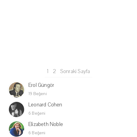
1
2
Sonraki Sayfa
Erol Güngör
19 Beğeni
Leonard Cohen
6 Beğeni
Elizabeth Noble
6 Beğeni