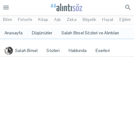
menu
search
Bilim
Felsefe
Kitap
Aşk
Zeka
Bilgelik
Hayat
Eğitim
Anasayfa
Düşünürler
Salah Birsel Sözleri ve Alıntıları
Salah Birsel
Sözleri
Hakkında
Eserleri
İlgi Alanları
Yorumlar