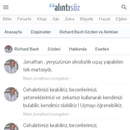
menu
search
Bilim
Felsefe
Kitap
Aşk
Zeka
Bilgelik
Hayat
Eğitim
Anasayfa
Düşünürler
Richard Bach Sözleri ve Alıntıları
Richard Bach
Sözleri
Hakkında
Eserleri
İlgi Alanları
Yorumlar
Jonathan , yeryüzünün akrobatik uçuş yapabilen
tek martısıydı.
Martı Jonathan Livingston
·
Cehaletimizi kırabiliriz, becerilerimizi,
yeteneklerimizi ve zekamızı kullanarak kendimizi
bulabilir, kendimiz olabiliriz ! Uçmayı öğrenebiliriz.
Martı Jonathan Livingston
·
Cehaletimizi kırabiliriz, becerilerimizi,