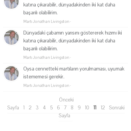
katına çıkarabilir, dünyadakinden iki kat daha
başarılı olabilirim.
Martı Jonathan Livingston
·
Dünyadaki çabamın yarısını göstererek hızımı iki
katına çıkarabilir, dünyadakinden iki kat daha
başarılı olabilirim.
Martı Jonathan Livingston
·
Oysa cennetteki martıların yorulmaması, uyumak
istememesi gerekir.
Martı Jonathan Livingston
·
Önceki
Sayfa
1
2
3
4
5
6
7
8
9
10
11
12
Sonraki
Sayfa