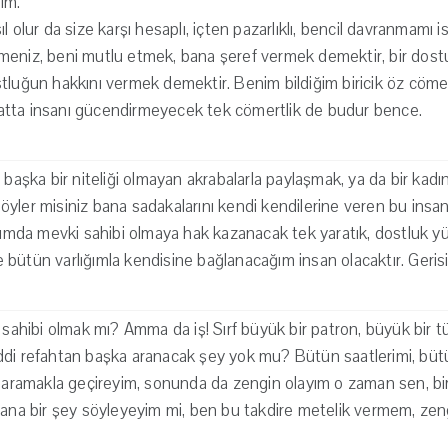
rim.
 olur da size karşı hesaplı, içten pazarlıklı, bencil davranmamı iste
meniz, beni mutlu etmek, bana şeref vermek demektir, bir dostu
tluğun hakkını vermek demektir. Benim bildiğim biricik öz cömert
. Hatta insanı gücendirmeyecek tek cömertlik de budur bence.
 başka bir niteliği olmayan akrabalarla paylaşmak, ya da bir kadına
yler misiniz bana sadakalarını kendi kendilerine veren bu insan
atımda mevki sahibi olmaya hak kazanacak tek yaratık, dostluk y
bütün varlığımla kendisine bağlanacağım insan olacaktır. Gerisi 
i sahibi olmak mı? Amma da iş! Sırf büyük bir patron, büyük bir
ddi refahtan başka aranacak şey yok mu? Bütün saatlerimi, bü
ı aramakla geçireyim, sonunda da zengin olayım o zaman sen, bir 
sana bir şey söyleyeyim mi, ben bu takdire metelik vermem, ze