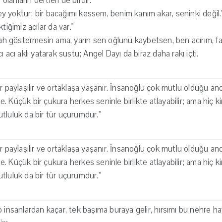
 olanların dertleri de birdir."
 şey yoktur; bir bacağımı kessem, benim kanım akar, seninki değil.
tiğimiz acılar da var."
llah göstermesin ama, yarın sen oğlunu kaybetsen, ben acırım, fa
ı acı aklı yatarak sustu; Angel Dayı da biraz daha rakı içti.
r paylaşılır ve ortaklaşa yaşanır. İnsanoğlu çok mutlu olduğu an
. Küçük bir çukura herkes seninle birlikte atlayabilir; ama hiç
tluluk da bir tür uçurumdur.''
r paylaşılır ve ortaklaşa yaşanır. İnsanoğlu çok mutlu olduğu an
. Küçük bir çukura herkes seninle birlikte atlayabilir; ama hiç
tluluk da bir tür uçurumdur.''
 insanlardan kaçar, tek başıma buraya gelir, hırsımı bu nehre hay