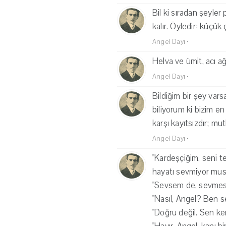
Bil ki sıradan şeyler 
kalır. Öyledir: küçü
Angel Dayı
·
Helva ve ümit, acı ağı
Angel Dayı
·
Bildiğim bir şey var
biliyorum ki bizim 
karşı kayıtsızdır; m
Angel Dayı
·
"Kardeşçiğim, seni t
hayatı sevmiyor mus
"Sevsem de, sevmesem
"Nasıl, Angel? Ben s
"Doğru değil. Sen ken