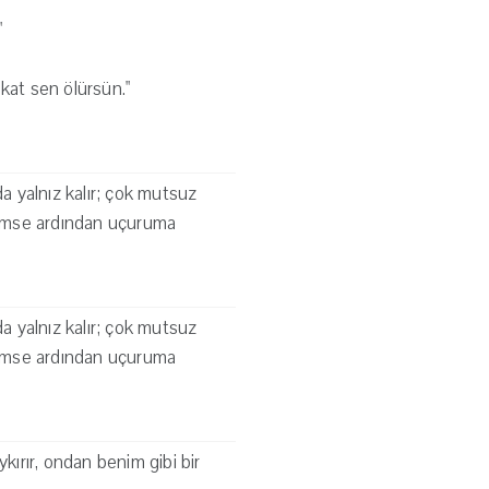
"
kat sen ölürsün."
da yalnız kalır; çok mutsuz
 kimse ardından uçuruma
da yalnız kalır; çok mutsuz
 kimse ardından uçuruma
kırır, ondan benim gibi bir