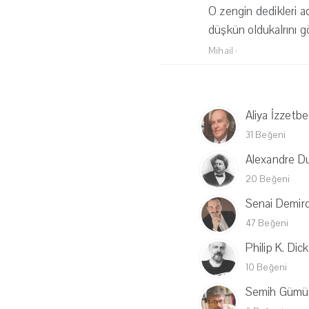
O zengin dedikleri ad
düşkün oldukalrını g
Mihail
·
Aliya İzzetb
31 Beğeni
Alexandre D
20 Beğeni
Senai Demirc
47 Beğeni
Philip K. Dick
10 Beğeni
Semih Gümü