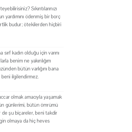
yebilirisiniz? Sıkıntılarınızı
n yardımını ödenmiş bir borç
lik budur; ötekilerden hiçbiri
 sırf kadın olduğu için varını
larla benim ne yakınlığım
üzünden bütün varlığını bana
beni ilgilendirmez.
 tüccar olmak amacıyla yaşamak
tün günlerimi, bütün ömrümü
de şu biçareler, beni takdir
ngin olmaya da hiç heves