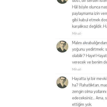
dost, bir serseri iste
Hâl böyle olunca nasıl
paylaşmama izin ver
gibi kabul etmek dos
karşılıksız değildir
Mihail
·
Malını akrabalığından
yoğunu yedirtmek; sö
olabilir? Hayır! Hay
verecek ve benim de 
Mihail
·
Hayatta iyi bir mevk
ha? Rahatlıktan, ma
zengin olma yolların
edeceksiniz... Ama, 
ettiğim yok.