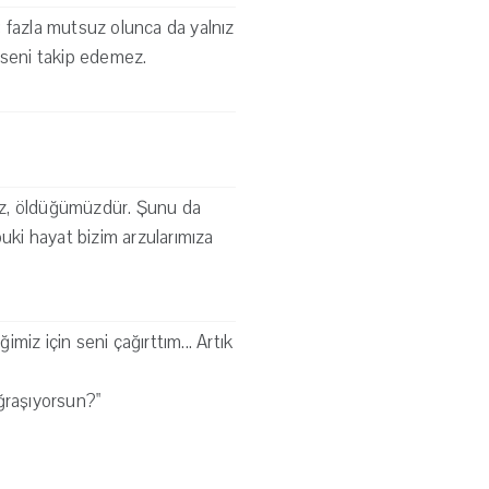
ır; fazla mutsuz olunca da yalnız
 seni takip edemez.
imiz, öldüğümüzdür. Şunu da
ki hayat bizim arzularımıza
iz için seni çağırttım... Artık
ğraşıyorsun?"