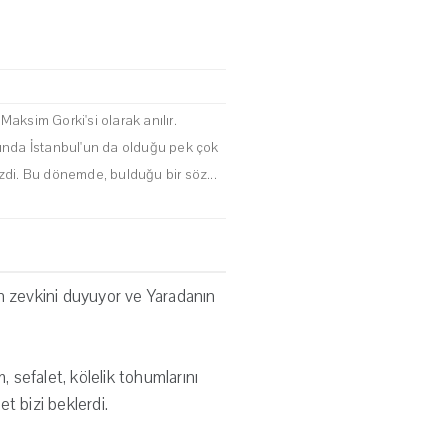
Maksim Gorki'si olarak anılır.
arında İstanbul'un da olduğu pek çok
ezdi. Bu dönemde, bulduğu bir söz...
nın zevkini duyuyor ve Yaradanın
, sefalet, kölelik tohumlarını
t bizi beklerdi.