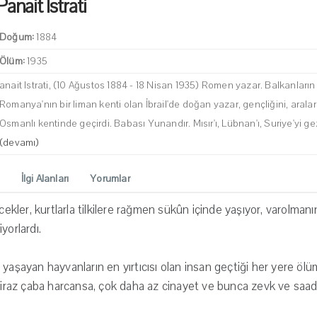
Panait Istrati
Doğum:
1884
Ölüm:
1935
anait Istrati, (10 Ağustos 1884 - 18 Nisan 1935) Romen yazar. Balkanların 
Romanya'nın bir liman kenti olan İbrail'de doğan yazar, gençliğini, aral
Osmanlı kentinde geçirdi. Babası Yunandır. Mısır'ı, Lübnan'ı, Suriye'yi g
(devamı)
İlgi Alanları
Yorumlar
öcekler, kurtlarla tilkilere rağmen sükûn içinde yaşıyor, varolma
yorlardı.
yaşayan hayvanların en yırtıcısı olan insan geçtiği her yere ölüm
 biraz çaba harcansa, çok daha az cinayet ve bunca zevk ve saade