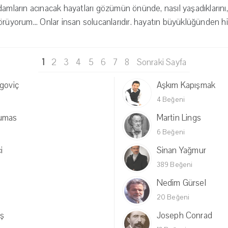
amların acınacak hayatları gözümün önünde, nasıl yaşadıklarını, n
örüyorum... Onlar insan solucanlarıdır. hayatın büyüklüğünden hi
1
2
3
4
5
6
7
8
Sonraki Sayfa
egoviç
Aşkım Kapışmak
4 Beğeni
umas
Martin Lings
6 Beğeni
i
Sinan Yağmur
389 Beğeni
Nedim Gürsel
20 Beğeni
ş
Joseph Conrad