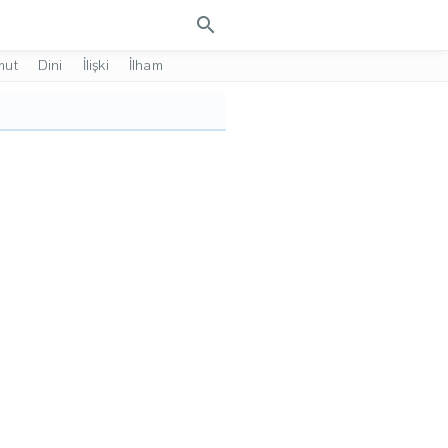
search
mut
Dini
İlişki
İlham