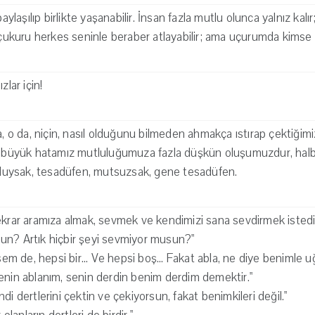
paylaşılıp birlikte yaşanabilir. İnsan fazla mutlu olunca yalnız kal
k çukuru herkes seninle beraber atlayabilir; ama uçurumda kimse
zlar için!
sa, o da, niçin, nasıl olduğunu bilmeden ahmakça ıstırap çektiğ
en büyük hatamız mutluluğumuza fazla düşkün oluşumuzdur, halbu
utluysak, tesadüfen, mutsuzsak, gene tesadüfen.
ekrar aramıza almak, sevmek ve kendimizi sana sevdirmek istediğim
un? Artık hiçbir şeyi sevmiyor musun?"
 de, hepsi bir... Ve hepsi boş... Fakat abla, ne diye benimle u
enin ablanım, senin derdin benim derdim demektir."
di dertlerini çektin ve çekiyorsun, fakat benimkileri değil."