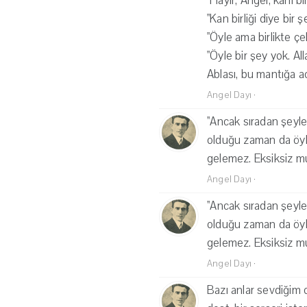
"Hayır, Angel, kanı bir
"Kan birliği diye bir
"Öyle ama birlikte çek
"Öyle bir şey yok. A
Ablası, bu mantığa ac
Angel Dayı
·
''Ancak sıradan şeyle
olduğu zaman da öyle
gelemez. Eksiksiz mu
Angel Dayı
·
''Ancak sıradan şeyle
olduğu zaman da öyle
gelemez. Eksiksiz mu
Angel Dayı
·
Bazı anlar sevdiğim o