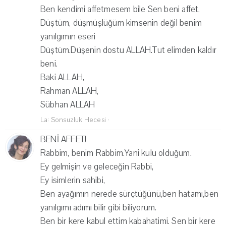
Ben kendimi affetmesem bile Sen beni affet.
Düştüm, düşmüşlüğüm kimsenin değil benim
yanılgımın eseri
Düştüm.Düşenin dostu ALLAH.Tut elimden kaldır
beni.
Baki ALLAH,
Rahman ALLAH,
Sübhan ALLAH
La: Sonsuzluk Hecesi
·
BENİ AFFET!
Rabbim, benim Rabbim.Yani kulu olduğum.
Ey gelmişin ve geleceğin Rabbi,
Ey isimlerin sahibi,
Ben ayağımın nerede sürçtüğünü,ben hatamı,ben
yanılgımı adımı bilir gibi biliyorum.
Ben bir kere kabul ettim kabahatimi. Sen bir kere