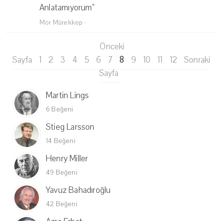
Anlatamıyorum"
Mor Mürekkep
·
Önceki
Sayfa
1
2
3
4
5
6
7
8
9
10
11
12
Sonraki
Sayfa
Martin Lings
6 Beğeni
Stieg Larsson
14 Beğeni
Henry Miller
49 Beğeni
Yavuz Bahadıroğlu
42 Beğeni