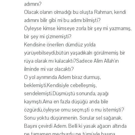
adımını?
Olacak olanın olmadığı bu oluşta Rahman, kendi
adımını bilir gibi mi bu adımı bilmişti?
Öyleyse kimse kimseye zorla bir şey mi yazmamış,
bir şey mi çizmemişti?
Kendisine önerilen dümdüz yolda
yürüyebilseydi,bütün yaşadıkalrı görülmemiş bir
rüya olarak mı kalacaktı?Sadece Alim Allah'ın
ilminde mi var olacaktı?
O yol ayrımında Adem biraz durmuş,
beklemişti.Kendisiyle cebelleşmiş,
sendelemişti.Düşmüştü sonunda, ayağı
kaymıştı.Ama en fazla düşüğü anda bile
özgürdü,öyleyse omu seçm,şti o mu istemişti?
Sonu yoktu düşünmenin. Sorular sel sağanak.
Başını çevirdi Adem. Belli ki yasak ağacın altında
ne tamamen mecburdu ne tümüyle başına