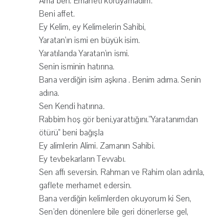
Ama ben. Emaneti koruyamadım.
Beni affet.
Ey Kelim, ey Kelimelerin Sahibi,
Yaratan'ın ismi en büyük isim.
Yaratılanda Yaratan'ın ismi.
Senin isminin hatırına.
Bana verdiğin isim aşkına . Benim adıma. Senin
adına.
Sen Kendi hatırına.
Rabbim hoş gör beni,yarattığını.''Yaratanımdan
ötürü'' beni bağışla
Ey alimlerin Alimi. Zamanın Sahibi.
Ey tevbekarların Tevvabı.
Sen affı seversin. Rahman ve Rahim olan adınla,
gaflete merhamet edersin.
Bana verdiğin kelimlerden okuyorum ki Sen,
Sen'den dönenlere bile geri dönerlerse gel,