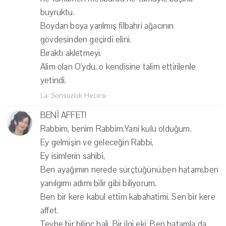
buyruktu.
Boydan boya yarılmış filbahri ağacının
gövdesinden geçirdi elini.
Bıraktı akletmeyi.
Alim olan O'ydu, o kendisine talim ettirilenle
yetindi.
La: Sonsuzluk Hecesi
·
BENİ AFFET!
Rabbim, benim Rabbim.Yani kulu olduğum.
Ey gelmişin ve geleceğin Rabbi,
Ey isimlerin sahibi,
Ben ayağımın nerede sürçtüğünü,ben hatamı,ben
yanılgımı adımı bilir gibi biliyorum.
Ben bir kere kabul ettim kabahatimi. Sen bir kere
affet.
Tevbe bir bilinç hali. Bir ilgi eki. Ben hatamla da