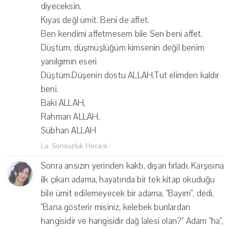
diyeceksin.
Kıyas değl ümit. Beni de affet.
Ben kendimi affetmesem bile Sen beni affet.
Düştüm, düşmüşlüğüm kimsenin değil benim
yanılgımın eseri
Düştüm.Düşenin dostu ALLAH.Tut elimden kaldır
beni.
Baki ALLAH,
Rahman ALLAH,
Sübhan ALLAH
La: Sonsuzluk Hecesi
·
Sonra ansızın yerinden kaktı, dışarı fırladı. Karşısına
ilk çıkan adama, hayatında bir tek kitap okuduğu
bile ümit edilemeyecek bir adama, "Bayım", dedi,
"Bana gösterir misiniz, kelebek bunlardan
hangisidir ve hangisidir dağ lalesi olan?" Adam "ha",