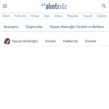
menu
search
Bilim
Felsefe
Kitap
Aşk
Zeka
Bilgelik
Hayat
Eğitim
Anasayfa
Düşünürler
Nazan Bekiroğlu Sözleri ve Alıntıları
Nazan Bekiroğlu
Sözleri
Hakkında
Eserleri
İlgi Alanları
Yorumlar