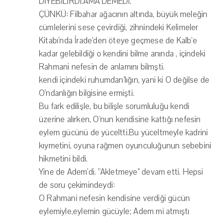
DİYEBİLİRDİ.AMA DEMEDİ.
ÇÜNKÜ: Filbahar ağacının altında, büyük meleğin
cümlelerini sese çevirdiği, zihnindeki Kelimeler
Kitabı'nda İrade'den öteye geçmese de Kalb'e
kadar gelebildiği o kendini bilme anında , içindeki
Rahmani nefesin de anlamını bilmşti.
kendi içindeki ruhumdan'lığın, yani ki O değilse de
O'ndanlığın bilgisine ermişti.
Bu fark edilişle, bu bilişle sorumluluğu kendi
üzerine alırken, O'nun kendisine kattığı nefesin
eylem gücünü de yüceltti.Bu yüceltmeyle kadrini
kıymetini, oyuna rağmen oyunculuğunun sebebini
hikmetini bildi.
Yine de Adem'di. ''Akletmeye'' devam etti. Hepsi
de soru çekimindeydi:
O Rahmani nefesin kendisine verdiği gücün
eylemiyle,eylemin gücüyle; Adem mi atmıştı