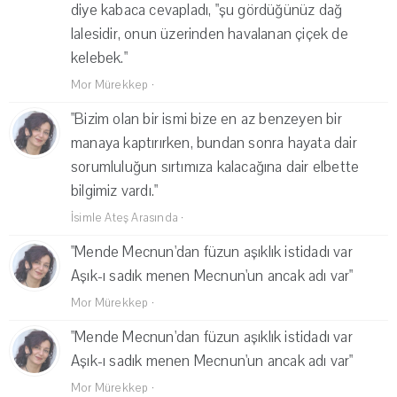
diye kabaca cevapladı, "şu gördüğünüz dağ
lalesidir, onun üzerinden havalanan çiçek de
kelebek."
Mor Mürekkep
·
"Bizim olan bir ismi bize en az benzeyen bir
manaya kaptırırken, bundan sonra hayata dair
sorumluluğun sırtımıza kalacağına dair elbette
bilgimiz vardı."
İsimle Ateş Arasında
·
"Mende Mecnun'dan füzun aşıklık istidadı var
Aşık-ı sadık menen Mecnun'un ancak adı var"
Mor Mürekkep
·
"Mende Mecnun'dan füzun aşıklık istidadı var
Aşık-ı sadık menen Mecnun'un ancak adı var"
Mor Mürekkep
·