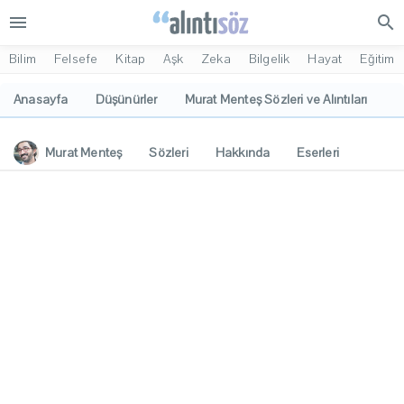
menu
search
Bilim
Felsefe
Kitap
Aşk
Zeka
Bilgelik
Hayat
Eğitim
Anasayfa
Düşünürler
Murat Menteş Sözleri ve Alıntıları
Murat Menteş
Sözleri
Hakkında
Eserleri
İlgi Alanları
Yorumlar