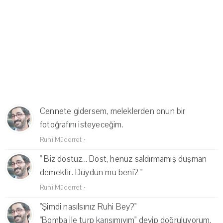
Cennete gidersem, meleklerden onun bir
fotoğrafını isteyeceğim.
Ruhi Mücerret
·
" Biz dostuz... Dost, henüz saldırmamış düşman
demektir. Duydun mu beni? "
Ruhi Mücerret
·
"Şimdi nasılsınız Ruhi Bey?"
"Bomba ile turp karışımıyım" deyip doğruluyorum.