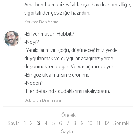
Ama ben bu mucizevî aldanışa, hayırlı anormalliğe,
sigortalı dengesizliğe hazırdım.
Korkma Ben Varım
·
-Biliyor musun Hobbit?
-Neyi?
-Yanılgılarımızın çoğu, düşüneceğimiz yerde
duygulanmak ve duygulanacağımız yerde
düşünmekten doğar. Ve yanağımı öpüyor.
-Bir gözlük almalısın Geronimo
-Neden?
-Her defasında dudaklarımı ıskalıyorsun.
Dublörün Dilemması
·
Önceki
Sayfa
1
2
3
4
5
6
7
8
9
10
11
12
Sonraki
Sayfa