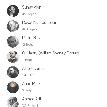
Sunay Akın
49 Beğeni
Reşat Nuri Güntekin
40 Beğeni
Pierre Rey
12 Beğeni
O. Henry (William Sydney Porter)
11 Beğeni
Albert Camus
243 Beğeni
Anne Rice
8 Beğeni
Ahmed Arif
133 Beğeni