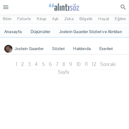
menu
search
Bilim
Felsefe
Kitap
Aşk
Zeka
Bilgelik
Hayat
Eğitim
Anasayfa
Düşünürler
Jostein Gaarder Sözleri ve Alıntıları
Jostein Gaarder
Sözleri
Hakkında
Eserleri
İlgi Alanları
Yorumlar
1
2
3
4
5
6
7
8
9
10
11
12
Sonraki
Sayfa