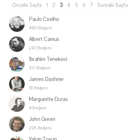
Önceki Sayfa
1
2
3
4
5
6
7
Sonraki Sayfa
Paulo Coelho
480 Beğeni
Albert Camus
243 Beğeni
İbrahim Tenekeci
107 Beğeni
James Dashner
18 Beğeni
Marguerite Duras
4 Beğeni
John Green
226 Beğeni
Yalçın Tosun