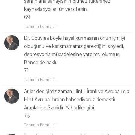
şehrin ana sanayisinin bitmez tükenmez
kaynaklarıydılar: üniversitenin.
69
Tanrının Formülü
·
Dr. Gouviea böyle hayal kurmasının onun için iyi
olduğunu ve karışmamamız gerektiğini söyledi,
depresyonla mücadelesine yardımcı olurmuş.
Bence de haklı.
71
Tanrının Formülü
·
Ariler dediğimiz zaman Hintli, İranlı ve Avrupalı gibi
Hint Avrupalılardan bahsediyoruz demektir.
Araplar ise Samidir, Yahudiler gibi.
73
Tanrının Formülü
·