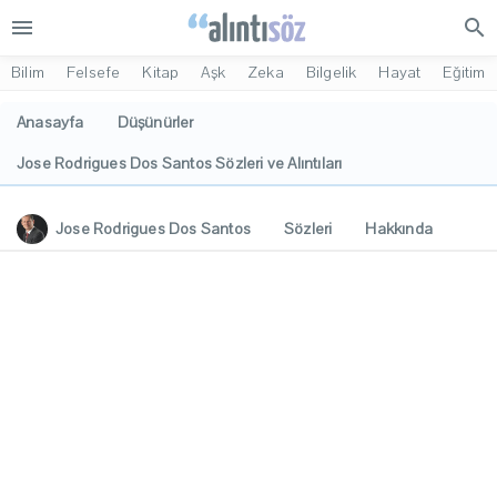
menu
search
Bilim
Felsefe
Kitap
Aşk
Zeka
Bilgelik
Hayat
Eğitim
Anasayfa
Düşünürler
Jose Rodrigues Dos Santos Sözleri ve Alıntıları
Jose Rodrigues Dos Santos
Sözleri
Hakkında
Eserleri
İlgi Alanları
Yorumlar