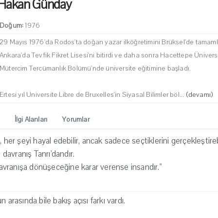
Hakan Günday
Doğum:
1976
29 Mayıs 1976'da Rodos'ta doğan yazar ilköğretimini Brüksel'de tamaml
Ankara'da Tevfik Fikret Lisesi'ni bitirdi ve daha sonra Hacettepe Üniver
Mütercim Tercümanlık Bölümü'nde üniversite eğitimine başladı.
Ertesi yıl Universite Libre de Bruxelles'in Siyasal Bilimler böl...
(devamı)
İlgi Alanları
Yorumlar
, her şeyi hayal edebilir, ancak sadece seçtiklerini gerçekleştirebi
avranış Tanrı'dandır.
vranışa dönüşeceğine karar verense insandır."
 arasında bile bakış açısı farkı vardı.