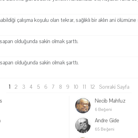
bildiği çalışma koşulu olan tekrar, sağlıklı bir aklın ani ölümüne
r sapan olduğunda sakin olmak şarttı.
r sapan olduğunda sakin olmak şarttı.
1
2
3
4
5
6
7
8
9
10
11
12
Sonraki Sayfa
s
Necib Mahfuz
6 Beğeni
n
Andre Gide
65 Beğeni