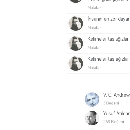
Malafa
·
İnsanın en zor dayana
Malafa
·
Kelimeler taş,ağızla
Malafa
·
Kelimeler taş ağızla
Malafa
·
V. C. Andrew
3 Beğeni
Yusuf Atılga
259 Beğeni