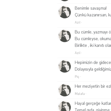
Benimle savaşma!
Çünkü kazanırsan, k
Azil
·
Bu cümle, yazmayı öğ
Bu cümleyse, okumay
Birlikte , iki kanıtı o
Azil
·
Hepimizin de gideceğ
Dolayısıyla geldiğimi
Piç
·
Her meziyetin bir ezi
Malafa
·
Hayal gerçeğe katlan
Temel gıda, giyinme 