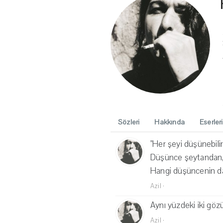
Sözleri
Hakkında
Eserleri
"Her şeyi düşünebilir
Düşünce şeytandan, d
Hangi düşüncenin da
Azil
·
Aynı yüzdeki iki gözün
Azil
·