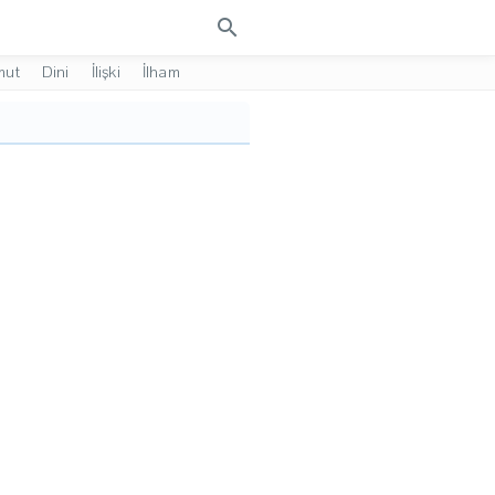
search
mut
Dini
İlişki
İlham