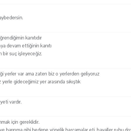
aybedersin.
rendiğimin kanıtıdır
a devam ettiğinin kanıtı
lan bir suç işleyeceğiz.
i yerler var ama zaten biz o yerlerden geliyoruz
z yerle gideceğimiz yer arasında sıkıştık
yeti vardır.
mak için gereklidir.
ve barınma gibi bedene yönelik harcamalar eti, hayaller ruhu do