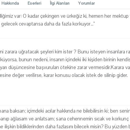
Hakkında
Eserleri
İlgi Alanları
Yorumlar
özelliğimiz var: O kadar çekingen ve ürkeğiz ki, hemen her mektu
 gelecek cevaptansa daha da fazla korkuyor...''
i zarara uğratacak şeyleri kim ister ? Bunu isteyen insanlara ra
yorsa, bunun nedeni, insanın içindeki iki kişiden birinin kendisi 
arı düşüncesine başvurulan ötekine zarar vermesidir.Karara va
esine değer verilirse, karar konusu olacak istek de silinip gider.
 baksan; içimdeki acılar hakkında ne bilebilirsin ki; ben senink
apanıp ağlasam ve anlatsam; sana cehennemin sıcak ve korkunç 
lişkin bildiklerinden daha fazlasını bilecek misin? Bu yüzden 