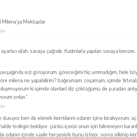
i Milena'ya Mektuplar
lar
·
ayartıcı silah, savaşa çağrıdır. Kadınlarla yapılan savaşa benzer,
kavşağında sizi görüyorum. göreceğimi hiç ummadığım, hele böyl
öre milena ne yapabilirim? bağıramam, coşamam, içimde fırtınala
duymuyorum ki içimde olanları! diz çöktüğümü de şuradan anlı
yorum onları."
lar
·
e duruyor ben de ekmek kırıntılarını odanın içine bırakıyorum. a
alde tedirgin bekliyor. çünkü içerisi onun için bilinmeyen karan
a odanın içinde sayılır herşeyiyle bunu istiyor. sonra silkinip ke