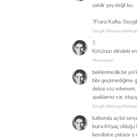
çekilir şey değil bu.
?Franz Kafka /Sevgil
Sevgili Milenaya Mektup
7.
Kötü'nün elindeki en 
Aforizmalar
·
beklenmedik bir yol 
bile geçirmediğime g
delice söz edemem, 
ayaklarınız var, okşu
Sevgili Milenaya Mektup
balkonda aç bir serç
buna ihtiyaç olduğu h
kendisine çekiyor o d