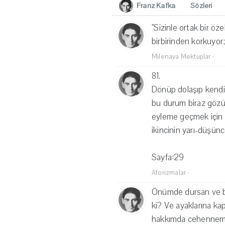
Franz Kafka
Sözleri
''Sizinle ortak bir 
birbirinden korkuyor;
Milenaya Mektuplar
·
81.
Dönüp dolaşıp kendin
bu durum biraz gözükü
eyleme geçmek için y
ikincinin yarı-düşünc
Sayfa:29
Aforizmalar
·
Önümde dursan ve bana
ki? Ve ayaklarına k
hakkımda cehenneme i