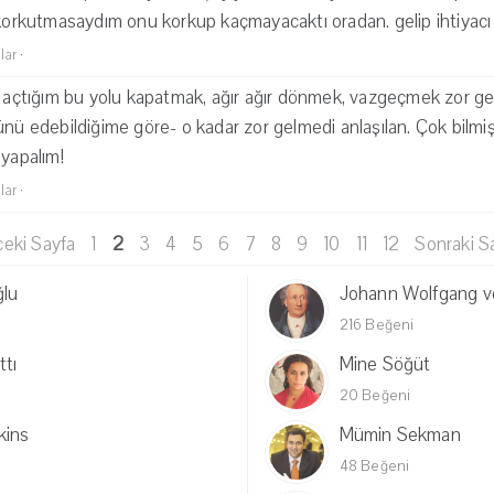
 korkutmasaydım onu korkup kaçmayacaktı oradan. gelip ihtiyacı 
lar
·
e açtığım bu yolu kapatmak, ağır ağır dönmek, vazgeçmek zor gel
ünü edebildiğime göre- o kadar zor gelmedi anlaşılan. Çok bilmiş 
 yapalım!
lar
·
eki Sayfa
1
2
3
4
5
6
7
8
9
10
11
12
Sonraki S
ğlu
Johann Wolfgang 
216 Beğeni
tı
Mine Söğüt
20 Beğeni
kins
Mümin Sekman
48 Beğeni