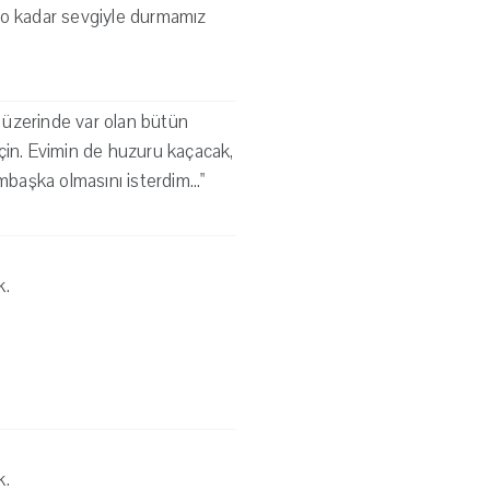
i, o kadar sevgiyle durmamız
 üzerinde var olan bütün
çin. Evimin de huzuru kaçacak,
aşka olmasını isterdim..."
k.
k.