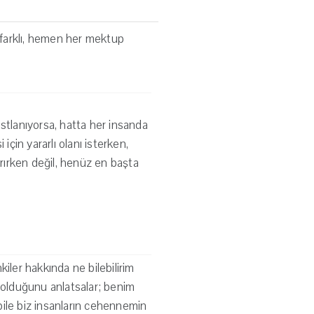
p farklı, hemen her mektup
stlanıyorsa, hatta her insanda
için yararlı olanı isterken,
rırken değil, henüz en başta
iler hakkında ne bilebilirim
olduğunu anlatsalar; benim
bile biz insanların cehennemin