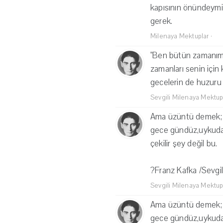
kapısının önündeymişi
gerek.
Milenaya Mektuplar
·
"Ben bütün zamanımı 
zamanları senin için
gecelerin de huzuru 
Sevgili Milenaya Mektup
Ama üzüntü demek;
gece gündüz,uykuda 
çekilir şey değil bu.
?Franz Kafka /Sevgil
Sevgili Milenaya Mektup
Ama üzüntü demek;
gece gündüz,uykuda 