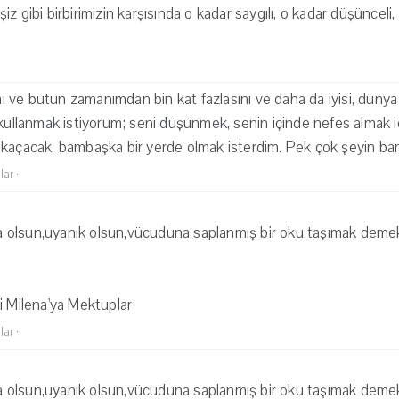
z gibi birbirimizin karşısında o kadar saygılı, o kadar düşüncel
ve bütün zamanımdan bin kat fazlasını ve daha da iyisi, dünya
 kullanmak istiyorum; seni düşünmek, senin içinde nefes almak i
kaçacak, bambaşka bir yerde olmak isterdim. Pek çok şeyin bamb
lar
·
olsun,uyanık olsun,vücuduna saplanmış bir oku taşımak deme
i Milena'ya Mektuplar
lar
·
olsun,uyanık olsun,vücuduna saplanmış bir oku taşımak deme