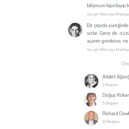
biliyorum kıpırdayıp
Sevgili Milenaya Mektup
Bir çırpıda yüreğiml
sızlar. Gene de -söz
açarım gerekirse, ne
Sevgili Milenaya Mektup
Önc
Adalet Ağao
3 Beğeni
Doğuş Kökart
5 Beğeni
Richard Daw
12 Beğeni