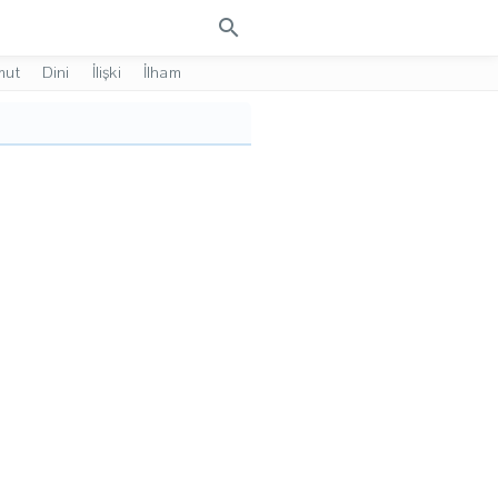
search
mut
Dini
İlişki
İlham