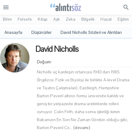
menu
search
Bilim
Felsefe
Kitap
Aşk
Zeka
Bilgelik
Hayat
Eğitim
Anasayfa
Düşünürler
David Nicholls Sözleri ve Alıntıları
David Nicholls
Doğum:
Nicholls üç kardeşin ortancası 1983 dan 1985
(İngilizce, Fizik ve Biyoloji ile birlikte A-level Drama
ve Tiyatro Çalışmaları), Eastleigh, Hampshire
Barton Peveril altıncı formu üniversite katıldı ve
geniş bir yelpazede drama üretimlerde rolleri
oynuyor. Colin Firth, daha sonra işbirliği kimin
Babanızın En Son Ne Zaman Gördün olduğu gibi,
Barton Peveril Co...
(devamı)