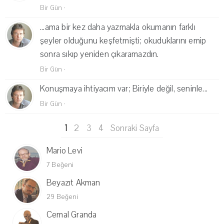
Bir Gün
·
...ama bir kez daha yazmakla okumanın farklı
şeyler olduğunu keşfetmişti; okuduklarını emip
sonra sıkıp yeniden çıkaramazdın.
Bir Gün
·
Konuşmaya ihtiyacım var; Biriyle değil, seninle...
Bir Gün
·
1
2
3
4
Sonraki Sayfa
Mario Levi
7 Beğeni
Beyazıt Akman
29 Beğeni
Cemal Granda