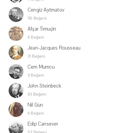
Cengiz Aytmatov
116 Beğeni
Afşar Timuçin
6 Beğeni
Jean-Jacques Rousseau
31 Beğeni
Cem Mumcu
9 Beğeni
John Steinbeck
83 Beğeni
Nil Gün
6 Beğeni
Edip Cansever
52 Beğeni