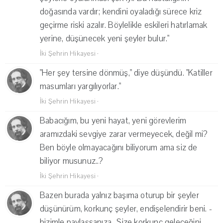
doğasında vardır; kendini oyaladığı sürece kriz
geçirme riski azalır. Böylelikle eskileri hatırlamak
yerine, düşünecek yeni şeyler bulur."
İki Şehrin Hikayesi
·
"Her şey tersine dönmüş," diye düşündü. "Katiller
masumları yargılıyorlar."
İki Şehrin Hikayesi
·
Babacığım, bu yeni hayat, yeni görevlerim
aramızdaki sevgiye zarar vermeyecek, değil mi?
Ben böyle olmayacağını biliyorum ama siz de
biliyor musunuz..?
İki Şehrin Hikayesi
·
Bazen burada yalnız başıma oturup bir şeyler
düşünürüm, korkunç şeyler, endişelendirir beni. -
bizimle paylaşsanıza- Size korkunç geleceğini