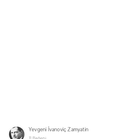
Yevgeni İvanoviç Zamyatin
11 Beğeni