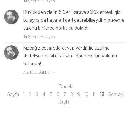
İki Şehrin Hikayesi
·
Büyük denizlerin ölüleri karaya sürüklemesi, gibi,
bu ayna da hayalleri geri getirebilseydi, mahkeme
salonu binlerce hortlakla dolardı.
İki Şehrin Hikayesi
·
Kızcağız cesaretle cevap verdi'Hiç üzülme
dede!Ben nasıl olsa sana dönmek için yolumu
bulurum!
Antikacı Dükkanı
·
Önceki
Sayfa
1
2
3
4
5
6
7
8
9
10
11
12
Sonraki
Sayfa