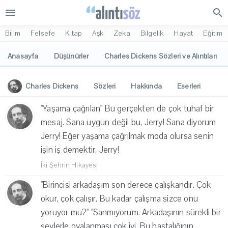
menu
search
Bilim
Felsefe
Kitap
Aşk
Zeka
Bilgelik
Hayat
Eğitim
Anasayfa
Düşünürler
Charles Dickens Sözleri ve Alıntıları
Charles Dickens
Sözleri
Hakkında
Eserleri
İlgi Alanları
Yorumlar
"Yaşama çağrılan" Bu gerçekten de çok tuhaf bir
mesaj. Sana uygun değil bu, Jerry! Sana diyorum
Jerry! Eğer yaşama çağrılmak moda olursa senin
işin iş demektir, Jerry!
İki Şehrin Hikayesi
·
"Birincisi arkadaşım son derece çalışkandır. Çok
okur, çok çalışır. Bu kadar çalışma sizce onu
yoruyor mu?" "Sanmıyorum. Arkadaşının sürekli bir
şeylerle oyalanması çok iyi. Bu hastalığının