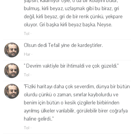
yapsın, kalamıyor öyle, o da bir kolayını bulur,
bulmuş, kirli beyaz, uzlaşmak gibi bu biraz, gri
değil, kirli beyaz, gri de bir renk çünkü, yekpare
oluyor. Gri başka kirli beyaz başka. Neyse.
Tol
·
Olsun dedi Tefail yine de kardeştirler.
Har
·
" Devrim vaktiyle bir ihtimaldi ve çok güzeldi."
Tol
·
"Fiziki haritayı daha çok severdim, dünya bir bütün
olurdu çünkü o zaman, sınırlar kaybolurdu ve
benim için bütün o kesik çizgilerle birbirinden
ayrılmış ülkeler varılabilir, görülebilir birer coğrafya
haline gelirdi.."
Tol
·