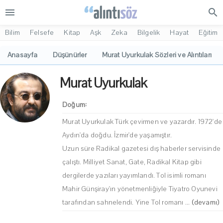
menu
search
Bilim
Felsefe
Kitap
Aşk
Zeka
Bilgelik
Hayat
Eğitim
Anasayfa
Düşünürler
Murat Uyurkulak Sözleri ve Alıntıları
Murat Uyurkulak
Doğum:
Murat Uyurkulak Türk çevirmen ve yazardır. 1972'de
Aydın'da doğdu. İzmir'de yaşamıştır.
Uzun süre Radikal gazetesi dış haberler servisinde
çalıştı. Milliyet Sanat, Gate, Radikal Kitap gibi
dergilerde yazıları yayımlandı. Tol isimli romanı
Mahir Günşiray'ın yönetmenliğiyle Tiyatro Oyunevi
tarafından sahnelendi. Yine Tol romanı ...
(devamı)