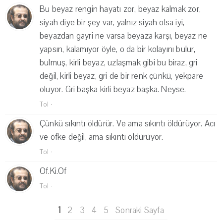
Bu beyaz rengin hayatı zor, beyaz kalmak zor,
siyah diye bir şey var, yalnız siyah olsa iyi,
beyazdan gayri ne varsa beyaza karşı, beyaz ne
yapsın, kalamıyor öyle, o da bir kolayını bulur,
bulmuş, kirli beyaz, uzlaşmak gibi bu biraz, gri
değil, kirli beyaz, gri de bir renk çünkü, yekpare
oluyor. Gri başka kirli beyaz başka. Neyse.
Tol
·
Çünkü sıkıntı öldürür. Ve ama sıkıntı öldürüyor. Acı
ve öfke değil, ama sıkıntı öldürüyor.
Tol
·
Of.Ki.Of
Tol
·
1
2
3
4
5
Sonraki Sayfa