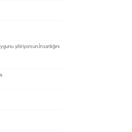
gunu yitiriyorsun.İnsanlığını
a.