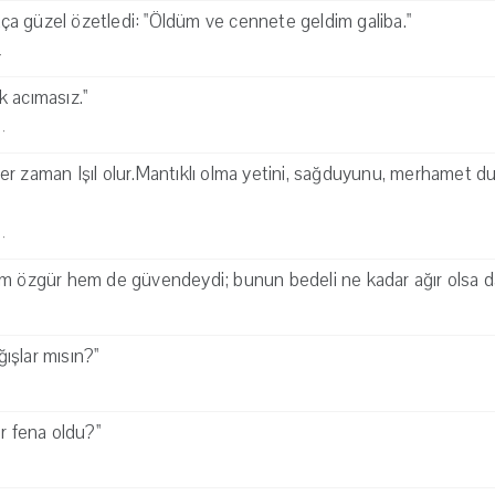
a güzel özetledi: "Öldüm ve cennete geldim galiba."
·
 acımasız.''
·
r zaman Işıl olur.Mantıklı olma yetini, sağduyunu, merhamet duy
·
em özgür hem de güvendeydi; bunun bedeli ne kadar ağır olsa d
ğışlar mısın?''
r fena oldu?''