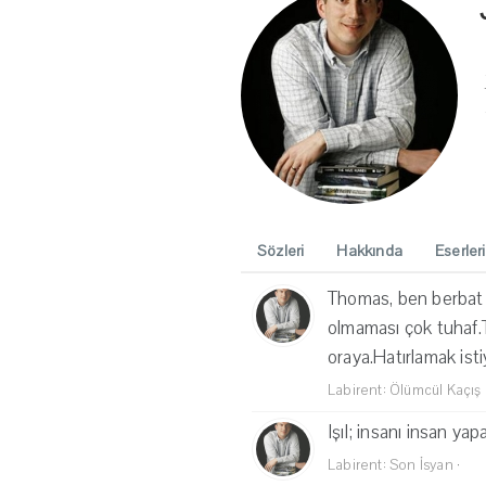
Sözleri
Hakkında
Eserleri
Thomas, ben berbat 
olmaması çok tuhaf.
oraya.Hatırlamak ist
Labirent: Ölümcül Kaçış
Işıl; insanı insan yap
Labirent: Son İsyan
·