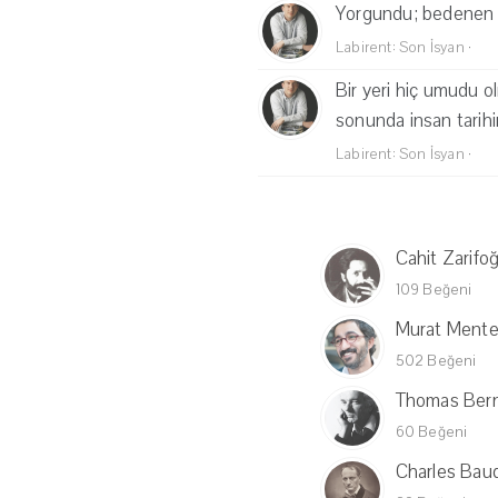
Yorgundu; bedenen 
Labirent: Son İsyan
·
Bir yeri hiç umudu o
sonunda insan tarihi
Labirent: Son İsyan
·
Cahit Zarifoğ
109 Beğeni
Murat Ment
502 Beğeni
Thomas Ber
60 Beğeni
Charles Baud