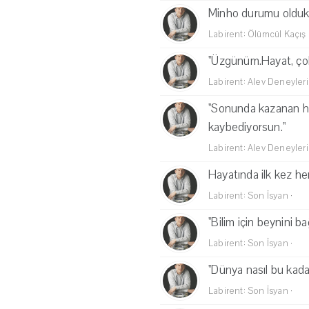
Minho durumu oldukç
Labirent: Ölümcül Kaçış
''Üzgünüm.Hayat, çok
Labirent: Alev Deneyleri
''Sonunda kazanan he
kaybediyorsun.''
Labirent: Alev Deneyleri
Hayatında ilk kez h
Labirent: Son İsyan
·
''Bilim için beynini ba
Labirent: Son İsyan
·
''Dünya nasıl bu kada
Labirent: Son İsyan
·