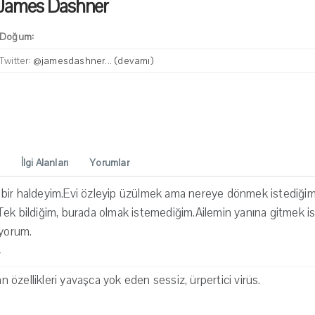
James Dashner
Doğum:
Twitter:
@jamesdashner
...
(devamı)
İlgi Alanları
Yorumlar
bir haldeyim.Evi özleyip üzülmek ama nereye dönmek istediğim h
Tek bildiğim, burada olmak istemediğim.Ailemin yanına gitmek 
iyorum.
·
an özellikleri yavaşca yok eden sessiz, ürpertici virüs.