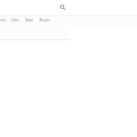
search
mut
Dini
İlişki
İlham