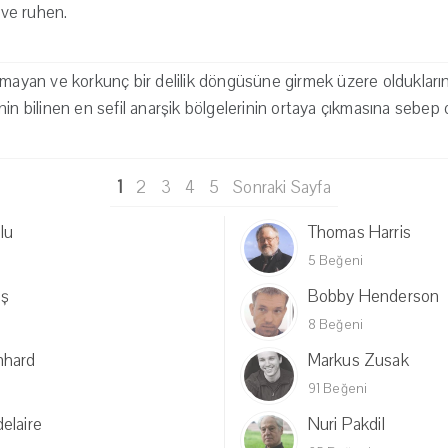
ve ruhen.
lmayan ve korkunç bir delilik döngüsüne girmek üzere oldukların
nin bilinen en sefil anarşik bölgelerinin ortaya çıkmasına sebep
1
2
3
4
5
Sonraki Sayfa
lu
Thomas Harris
5 Beğeni
eş
Bobby Henderson
8 Beğeni
nhard
Markus Zusak
91 Beğeni
elaire
Nuri Pakdil