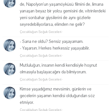
de, Napolyon'un yaşamöyküsü filmini de, limana
yanaşan beyaz bir yolcu gemisini de, vitrinlerdeki
yeni sonbahar giysilerini de aynı gözlerle
seyredebiliyorlarsa, elimden ne gelir?
Çocukluğun Soğuk Geceleri
·
- Sana ne oldu? Sensiz yaşayamam.
- Yaşarsın. Herkes herkessiz yaşayabilir.
Çocukluğun Soğuk Geceleri
·
Mutluluğun, insanın kendi kendisiyle hoşnut
olmasıyla başlayacağını da bilmiyorum.
Çocukluğun Soğuk Geceleri
·
Kimse yaşadığımız mevsimin, günlerin ve
gecelerin yaşamın kendisi olduğundan söz
etmiyor.
Çocukluğun Soğuk Geceleri
·