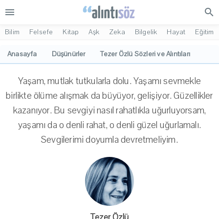
menu
search
Bilim
Felsefe
Kitap
Aşk
Zeka
Bilgelik
Hayat
Eğitim
Anasayfa
Düşünürler
Tezer Özlü Sözleri ve Alıntıları
Yaşam, mutlak tutkularla dolu. Yaşamı sevmekle
birlikte ölüme alışmak da büyüyor, gelişiyor. Güzellikler
kazanıyor. Bu sevgiyi nasıl rahatlıkla uğurluyorsam,
yaşamı da o denli rahat, o denli güzel uğurlamalı.
Sevgilerimi doyumla devretmeliyim.
Tezer Özlü