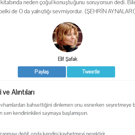
l kitabında neden çoğul konuştuğunu soruyorsun dedi. B
belki de O da yalnızlığı sevmiyordur. (ŞEHRİN AYNALARI
Elif Şafak
Paylaş
Tweetle
 ve Alıntıları
, evhamlardan bahsettiğini dinlemen onu esnerken seyretmeye 
n sen kendininkileri saymaya başlamışsın.
azanmayı değil, onda kendini kaybetmeyi gerektirir.