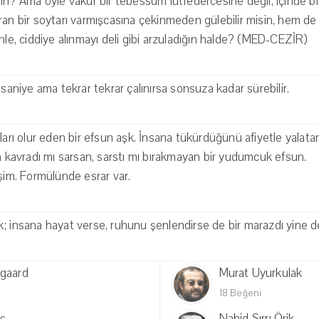
sin? Ama öyle vakur bir tebessüm lütfedercesine değil, içinde bi
ran bir soytarı varmışcasına çekinmeden gülebilir misin, hem d
inle, ciddiye alınmayı deli gibi arzuladığın halde? (MED-CEZİR)
 saniye ama tekrar tekrar çalınırsa sonsuza kadar sürebilir.
ları olur eden bir efsun aşk. İnsana tükürdüğünü afiyetle yalatan, 
en kavradı mı sarsan, sarstı mı bırakmayan bir yudumcuk efsun.
eşim. Formülünde esrar var.
 aşk; insana hayat verse, ruhunu şenlendirse de bir marazdı yine d
egaard
Murat Uyurkulak
18 Beğeni
ş
Nahid Sırrı Örik