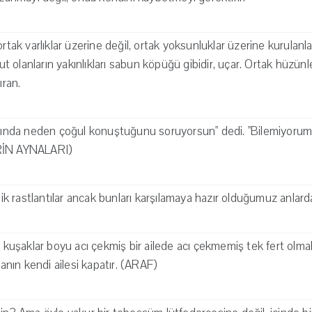
ortak varlıklar üzerine değil, ortak yoksunluklar üzerine kurulanla
olanların yakınlıkları sabun köpüğü gibidir, uçar. Ortak hüzünler
ıran.
abında neden çoğul konuştuğunu soruyorsun" dedi. "Bilemiyorum, 
RİN AYNALARI)
 rastlantılar ancak bunları karşılamaya hazır olduğumuz anlarda
i kuşaklar boyu acı çekmiş bir ailede acı çekmemiş tek fert olmak
nsanın kendi ailesi kapatır. (ARAF)