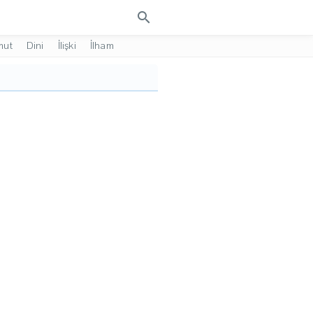
search
mut
Dini
İlişki
İlham