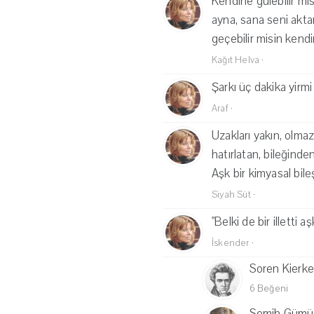
Kendine gülebilir mi
ayna, sana seni akta
geçebilir misin kend
Kağıt Helva
·
Şarkı üç dakika yirmi
Araf
·
Uzakları yakın, olmaz
hatırlatan, bileğind
Aşk bir kimyasal bil
Siyah Süt
·
"Belki de bir illetti
İskender
·
Soren Kierk
6 Beğeni
Semih Gümü