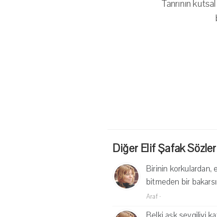
Tanrının kutsa
Diğer Elif Şafak Sözleri
Birinin korkulardan
bitmeden bir bakarsı
Araf
·
Belki aşk sevgiliyi k