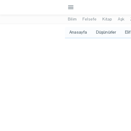
menu
Bilim
Felsefe
Kitap
Aşk
Anasayfa
Düşünürler
Eli