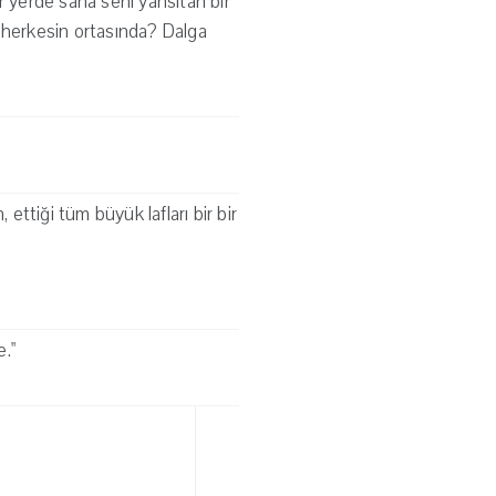
r yerde sana seni yansıtan bir
e herkesin ortasında? Dalga
ettiği tüm büyük lafları bir bir
e."