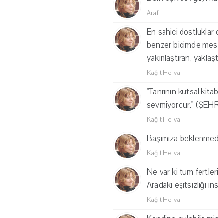
Araf
·
En sahici dostluklar 
benzer biçimde mesut 
yakınlaştıran, yaklaşt
Kağıt Helva
·
"Tanrının kutsal kit
sevmiyordur." (ŞEH
Kağıt Helva
·
Başımıza beklenmedik
Kağıt Helva
·
Ne var ki tüm fertler
Aradaki eşitsizliği i
Kağıt Helva
·