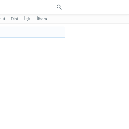
search
mut
Dini
İlişki
İlham