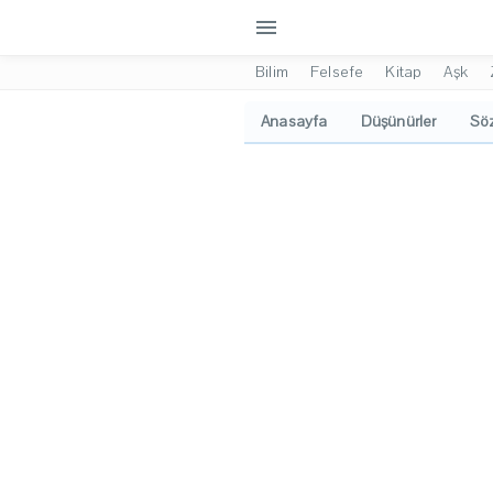
menu
Bilim
Felsefe
Kitap
Aşk
Anasayfa
Düşünürler
Söz