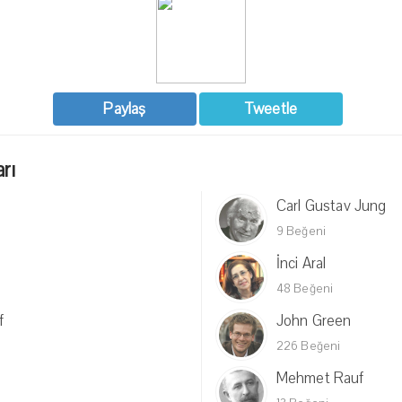
Paylaş
Tweetle
arı
Carl Gustav Jung
9 Beğeni
İnci Aral
48 Beğeni
f
John Green
226 Beğeni
Mehmet Rauf