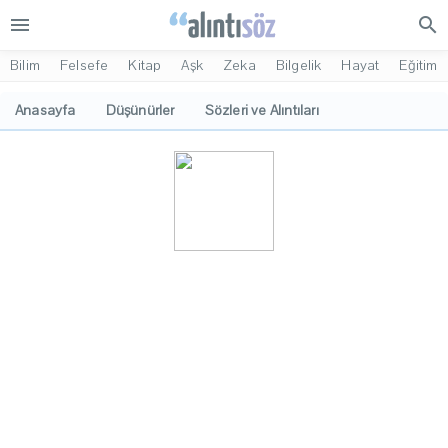
menu
search
Bilim
Felsefe
Kitap
Aşk
Zeka
Bilgelik
Hayat
Eğitim
Anasayfa
Düşünürler
Sözleri ve Alıntıları