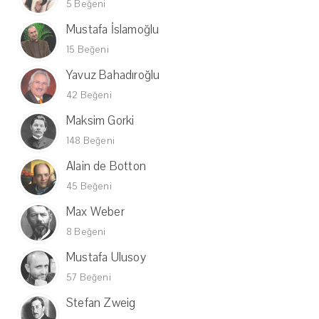
5 Beğeni
Mustafa İslamoğlu
15 Beğeni
Yavuz Bahadıroğlu
42 Beğeni
Maksim Gorki
148 Beğeni
Alain de Botton
45 Beğeni
Max Weber
8 Beğeni
Mustafa Ulusoy
57 Beğeni
Stefan Zweig