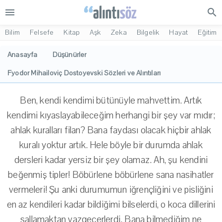
menu
search
Bilim
Felsefe
Kitap
Aşk
Zeka
Bilgelik
Hayat
Eğitim
Anasayfa
Düşünürler
Fyodor Mihailoviç Dostoyevski Sözleri ve Alıntıları
Ben, kendi kendimi bütünüyle mahvettim. Artık
kendimi kıyaslayabileceğim herhangi bir şey var mıdır;
ahlak kuralları filan? Bana faydası olacak hiçbir ahlak
kuralı yoktur artık. Hele böyle bir durumda ahlak
dersleri kadar yersiz bir şey olamaz. Ah, şu kendini
beğenmiş tipler! Böbürlene böbürlene sana nasihatler
vermeleri! Şu anki durumumun iğrençliğini ve pisliğini
en az kendileri kadar bildiğimi bilselerdi, o koca dillerini
sallamaktan vazgeçerlerdi. Bana bilmediğim ne