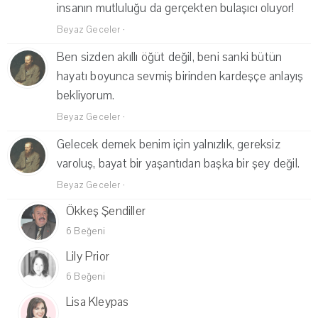
insanın mutluluğu da gerçekten bulaşıcı oluyor!
Beyaz Geceler
·
Ben sizden akıllı öğüt değil, beni sanki bütün
hayatı boyunca sevmiş birinden kardeşçe anlayış
bekliyorum.
Beyaz Geceler
·
Gelecek demek benim için yalnızlık, gereksiz
varoluş, bayat bir yaşantıdan başka bir şey değil.
Beyaz Geceler
·
Ökkeş Şendiller
6 Beğeni
Lily Prior
6 Beğeni
Lisa Kleypas