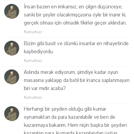
İnsan bazen en imkansız, en çılgın düşünceye,
sanki bir şeyler olacakmışçasına öyle bir inanır ki,
gerçek olması için olmadık fikirler geçer aklından.
Kumarbaz
·
Bizim gibi basit ve ölümlü insanlar en nihayetinde
kaybediyordu.
Kumarbaz
·
Aslında merak ediyorum, şimdiye kadar oyun
masasına yaklaşıp da batıl bir inanca saplanmayan
biri var mıdır acaba?
Kumarbaz
·
Herhangi bir şeyden olduğu gibi kumar
oynamaktan da para kazanılabilir ve ben de
kazanmaya bakarım. Hem niçin başka bir şeyden
kazanılan para, kumarda kazanılandan üstün