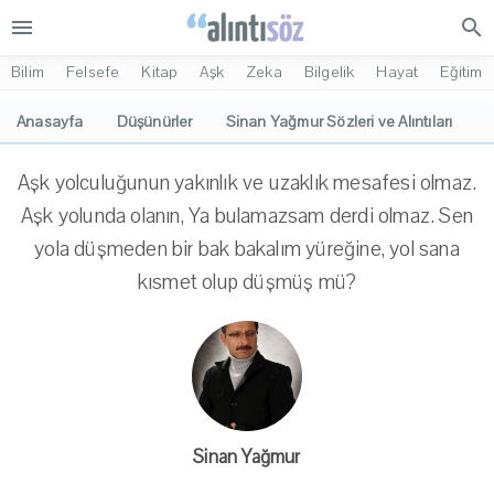
menu
search
Bilim
Felsefe
Kitap
Aşk
Zeka
Bilgelik
Hayat
Eğitim
Anasayfa
Düşünürler
Sinan Yağmur Sözleri ve Alıntıları
Aşk yolculuğunun yakınlık ve uzaklık mesafesi olmaz.
Aşk yolunda olanın, Ya bulamazsam derdi olmaz. Sen
yola düşmeden bir bak bakalım yüreğine, yol sana
kısmet olup düşmüş mü?
Sinan Yağmur