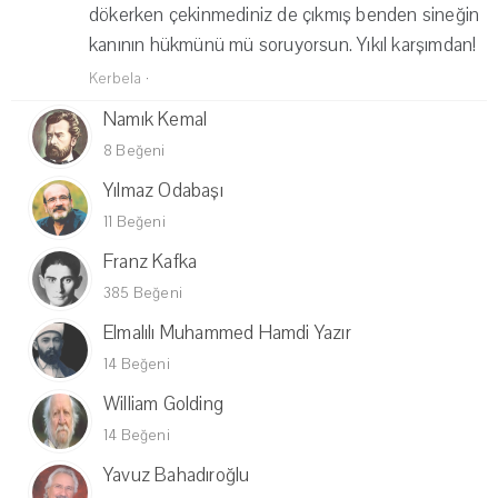
dökerken çekinmediniz de çıkmış benden sineğin
kanının hükmünü mü soruyorsun. Yıkıl karşımdan!
Kerbela
·
Namık Kemal
8 Beğeni
Yılmaz Odabaşı
11 Beğeni
Franz Kafka
385 Beğeni
Elmalılı Muhammed Hamdi Yazır
14 Beğeni
William Golding
14 Beğeni
Yavuz Bahadıroğlu