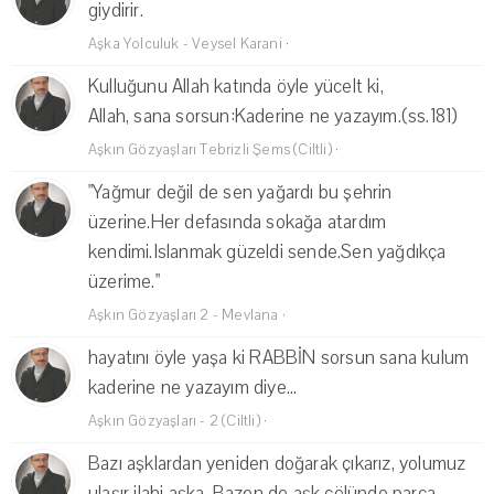
giydirir.
Aşka Yolculuk - Veysel Karani
·
Kulluğunu Allah katında öyle yücelt ki,
Allah, sana sorsun:Kaderine ne yazayım.(ss.181)
Aşkın Gözyaşları Tebrizli Şems (Ciltli)
·
"Yağmur değil de sen yağardı bu şehrin
üzerine.Her defasında sokağa atardım
kendimi.Islanmak güzeldi sende.Sen yağdıkça
üzerime."
Aşkın Gözyaşları 2 - Mevlana
·
hayatını öyle yaşa ki RABBİN sorsun sana kulum
kaderine ne yazayım diye...
Aşkın Gözyaşları - 2 (Ciltli)
·
Bazı aşklardan yeniden doğarak çıkarız, yolumuz
ulaşır ilahi aşka. Bazen de aşk çölünde parça