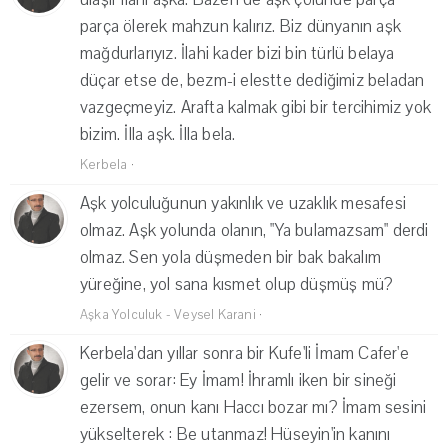
parça ölerek mahzun kalırız. Biz dünyanın aşk
mağdurlarıyız. İlahi kader bizi bin türlü belaya
düçar etse de, bezm-i elestte dediğimiz beladan
vazgeçmeyiz. Arafta kalmak gibi bir tercihimiz yok
bizim. İlla aşk. İlla bela.
Kerbela
·
Aşk yolculuğunun yakınlık ve uzaklık mesafesi
olmaz. Aşk yolunda olanın, "Ya bulamazsam" derdi
olmaz. Sen yola düşmeden bir bak bakalım
yüreğine, yol sana kısmet olup düşmüş mü?
Aşka Yolculuk - Veysel Karani
·
Kerbela'dan yıllar sonra bir Kufe'li İmam Cafer'e
gelir ve sorar: Ey İmam! İhramlı iken bir sineği
ezersem, onun kanı Haccı bozar mı? İmam sesini
yükselterek : Be utanmaz! Hüseyin'in kanını