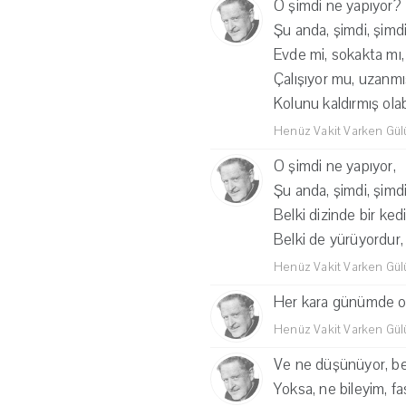
O şimdi ne yapıyor?
Şu anda, şimdi, şimd
Evde mi, sokakta mı,
Çalışıyor mu, uzanmı
Kolunu kaldırmış olabil
Henüz Vakit Varken Gü
O şimdi ne yapıyor,
Şu anda, şimdi, şimd
Belki dizinde bir ked
Belki de yürüyordur, 
Henüz Vakit Varken Gü
Her kara günümde onu 
Henüz Vakit Varken Gü
Ve ne düşünüyor, be
Yoksa, ne bileyim, f