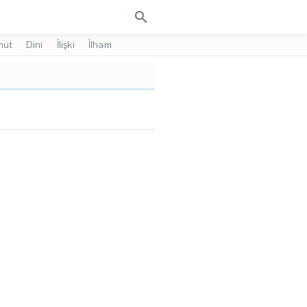
search
mut
Dini
İlişki
İlham