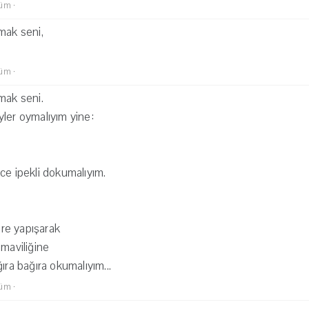
lüm
·
mak seni,
lüm
·
mak seni.
ler oymalıyım yine:
ce ipekli dokumalıyım.
re yapışarak
 maviliğine
ıra bağıra okumalıyım...
lüm
·