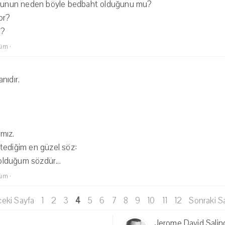
çoğunun neden böyle bedbaht olduğunu mu?
or?
i?
lüm
·
nıdır.
mız.
tediğim en güzel söz:
lduğum sözdür...
lüm
·
eki Sayfa
1
2
3
4
5
6
7
8
9
10
11
12
Sonraki S
Jerome David Salin