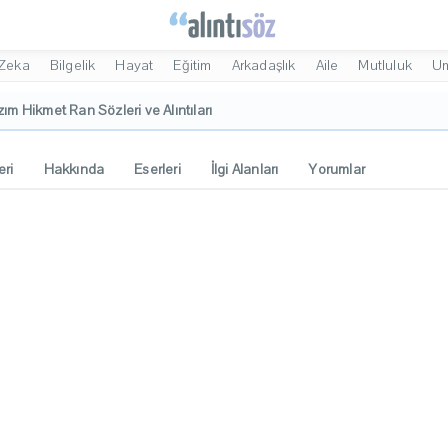
Zeka
Bilgelik
Hayat
Eğitim
Arkadaşlık
Aile
Mutluluk
U
ım Hikmet Ran Sözleri ve Alıntıları
eri
Hakkında
Eserleri
İlgi Alanları
Yorumlar