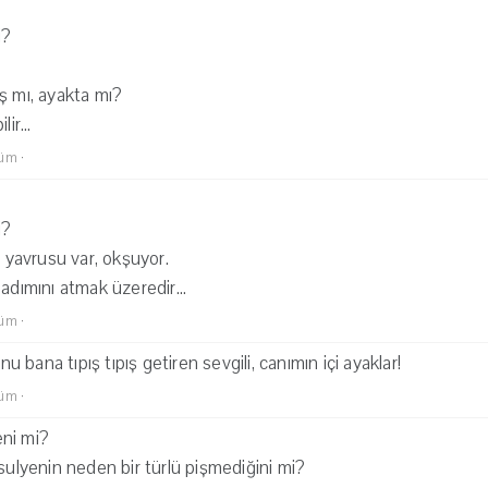
i?
ş mı, ayakta mı?
ir...
lüm
·
i?
i yavrusu var, okşuyor.
adımını atmak üzeredir...
lüm
·
bana tıpış tıpış getiren sevgili, canımın içi ayaklar!
lüm
·
ni mi?
asulyenin neden bir türlü pişmediğini mi?