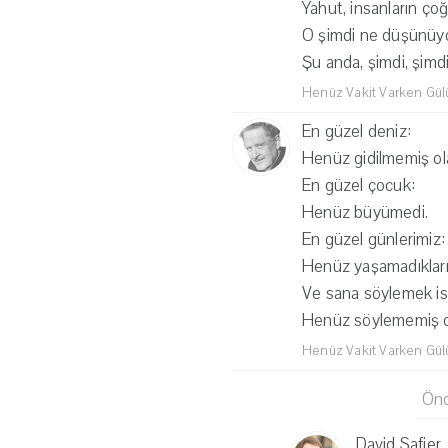
Yahut, insanların 
O şimdi ne düşünüy
Şu anda, şimdi, şimd
Henüz Vakit Varken Gü
En güzel deniz:
Henüz gidilmemiş ola
En güzel çocuk:
Henüz büyümedi.
En güzel günlerimiz:
Henüz yaşamadıkları
Ve sana söylemek is
Henüz söylememiş o
Henüz Vakit Varken Gü
Önc
David Safier