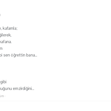
:
, kafamla;
ilerek,
kafana.
am
gibi sen öğrettin bana...
gibi
uğunu emzirdiğini...
lüm
·