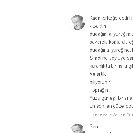
Kadın erkeğe dedi ki
- Baktım
dudağımla, yüreğimle
severek, korkarak, eğ
dudağına, yüreğine, 
Şimdi ne söylüyors
karanlıkta bir fısıltı 
Ve artık
biliyorum:
Toprağın
Yüzü güneşli bir ana 
En son, en güzel çoc
Henüz Vakit Varken Gü
Sen