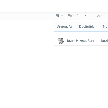
menu
Bilim
Felsefe
Kitap
Aşk
Anasayfa
Düşünürler
Naz
Nazım Hikmet Ran
Sözl