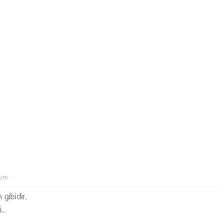
lüm
·
 gibidir,
..