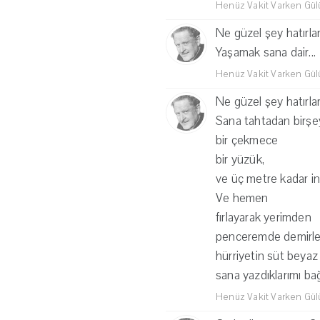
Henüz Vakit Varken Gü
Ne güzel şey hatırla
Yaşamak sana dair...
Henüz Vakit Varken Gü
Ne güzel şey hatırla
Sana tahtadan birşey
bir çekmece
bir yüzük,
ve üç metre kadar in
Ve hemen
fırlayarak yerimden
penceremde demirle
hürriyetin süt beyaz
sana yazdıklarımı bağ
Henüz Vakit Varken Gü