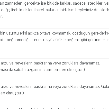
san zanneden, gerçekte ise bitkide farkları, sadece istedikleri ye
r değiştirebilmekten ibaret bulunan birtakım beylerimiz de ötede
r.
albin üzüntülerini açıkça ortaya koymamak, dostluğun gereklerind
ile beğenmediği durumu ikiyüzlülükle beğenir gibi görünmek in
arzu ve heveslerin baskılarına veya zorluklara dayanamaz.
ılması da sabah rüzgarının zalim elinden olmuştur.)
arzu ve heveslerin baskılarına veya zorluklara dayanamaz. Gülün
nden olmuştur.)