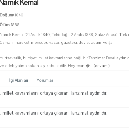
Namık Kemal
Doğum:
1840
Ölüm:
1888
Namık Kemal (21 Aralık 1840, Tekirdağ - 2 Aralık 1888, Sakız Adası), Türk 
Osmanlı hareketi mensubu yazar, gazeteci, devlet adamı ve şair.
Yurtseverlik, hürriyet, millet kavramlarına bağlı bir Tanzimat Devri aydınıd
ve edebiyatına sokan kişi kabul edilir. Heyecanl�...
(devamı)
İlgi Alanları
Yorumlar
t, millet kavramlarını ortaya çıkaran Tanzimat aydınıdır.
t, millet kavramlarını ortaya çıkaran Tanzimat aydınıdır.