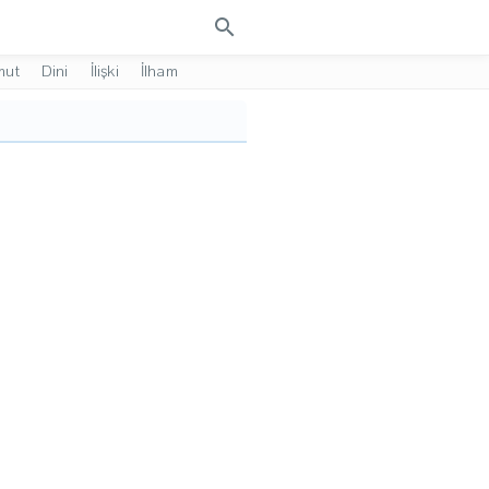
search
mut
Dini
İlişki
İlham