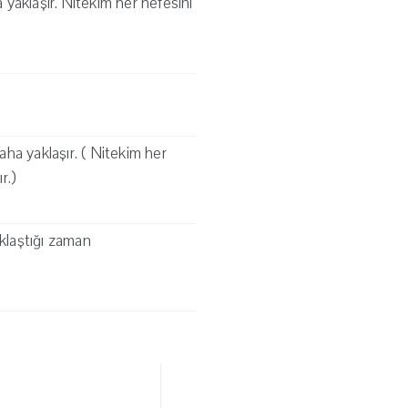
yaklaşır. Nitekim her nefesini
ha yaklaşır. ( Nitekim her
r.)
aklaştığı zaman