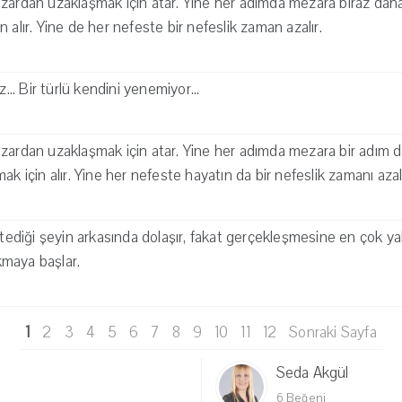
zardan uzaklaşmak için atar. Yine her adımda mezara biraz daha 
 alır. Yine de her nefeste bir nefeslik zaman azalır.
z... Bir türlü kendini yenemiyor...
zardan uzaklaşmak için atar. Yine her adımda mezara bir adım da
ak için alır. Yine her nefeste hayatın da bir nefeslik zamanı azalı
istediği şeyin arkasında dolaşır, fakat gerçekleşmesine en çok y
maya başlar.
1
2
3
4
5
6
7
8
9
10
11
12
Sonraki Sayfa
Seda Akgül
6 Beğeni