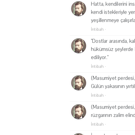
Hatta, kendilerini in
kendi istekleriyle ye
yeşillenmeye çalışırla
İntibah
·
"Dostlar arasında, k
hükümsüz şeylerde b
ediliyor."
İntibah
·
(Masumiyet perdesi, 
Gülün yakasının yırt
İntibah
·
(Masumiyet perdesi, 
rüzgarının zalim eli
İntibah
·