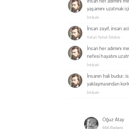
İnsan her adımını me
yaşamını uzatmak için
İntibah
·
İnsan zayıf, insan aci
Vatan Yahut Silistre
·
İnsan her adımını me
nefesi hayatını uzatm
İntibah
·
İnsanın hali budur; 
yaklaşmasından kork
İntibah
·
Oğuz Atay
666 Beğeni