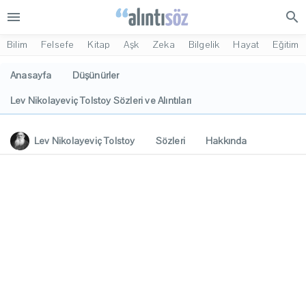
menu
search
Bilim
Felsefe
Kitap
Aşk
Zeka
Bilgelik
Hayat
Eğitim
Anasayfa
Düşünürler
Lev Nikolayeviç Tolstoy Sözleri ve Alıntıları
Lev Nikolayeviç Tolstoy
Sözleri
Hakkında
Eserleri
İlgi Alanları
Yorumlar