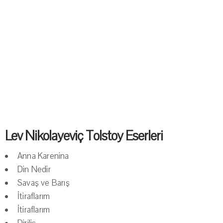
Lev Nikolayeviç Tolstoy Eserleri
Anna Karenina
Din Nedir
Savaş ve Barış
İtiraflarım
İtiraflarım