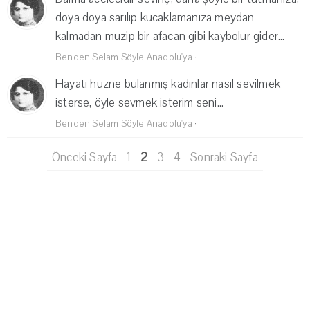
doya doya sarılıp kucaklamanıza meydan
kalmadan muzip bir afacan gibi kaybolur gider...
Benden Selam Söyle Anadolu'ya
·
Hayatı hüzne bulanmış kadınlar nasıl sevilmek
isterse, öyle sevmek isterim seni...
Benden Selam Söyle Anadolu'ya
·
Önceki Sayfa
1
2
3
4
Sonraki Sayfa