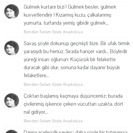
Gülmek kurtarır bizi ! Gülmek besler, gülmek
kuvvetlendirir ! Kızarmış kuzu, çalkalanmış
yumurta, turfanda yemiş gibidir gülmek...
Benden Selam Söyle Anadolu'ya
·
Savaş şöyle dokunup geçmişti bize. Bir ufak tırmık
yarasıydı bu henüz. Sırada hançer vardı... Böyledir
yüreği insan oğlunun: Küçücük bir felakette
duracak gibi olur, sonuna kadar dayanır büyük
felaketlere...
Benden Selam Söyle Anadolu'ya
·
Çoktan başlamış kaçmaya düşüncemiz; burada
çivilenmiş işkence çeken vücuttan uzakta, dört
nal gidiyor...
Benden Selam Söyle Anadolu'ya
·
Daima acelecidir sevinç; daha şöyle bir tutmanıza,