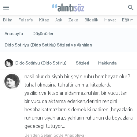
menu
search
Bilim
Felsefe
Kitap
Aşk
Zeka
Bilgelik
Hayat
Eğitim
Anasayfa
Düşünürler
Dido Sotiriyu (Dido Sotiriu) Sözleri ve Alıntıları
Dido Sotiriyu (Dido Sotiriu)
Sözleri
Hakkında
Eserleri
İlgi Alanları
Yorumlar
nasil olur da siyah bir şeyin ruhu bembeyaz olur?
tuhaf olmasina tuhaftir amma, kitaplarda
yazilidir.ve kitaplar aldanmaz.ruhlar, bir vucuttan
bir vucuda aktarma ederken,derinin rengini
hesaba katmazlarmis.demek ki nadiren ,beyazlarin
ruhunun siyahlara,siyahlarin ruhunun da beyazlara
gececegi tutuyor...
Benden Selam Söyle Anadoluya
·