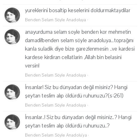
yureklerini bosaltip keselerini doldurmaktaydilar
Benden Selam Söyle Anadoluya
·
anayurduma selam soyle benden kor mehmetin
damadi!benden selam söyle anadoluya...toprağını
kanla suladik diye bize garezlenmesin ..ve kardesi
kardese kirdiran cellatlarin ,Allah bin belasini
versin!
Benden Selam Söyle Anadoluya
·
İnsanlar! Siz bu dünyadan değil misiniz? Hangi
şeytan teslim alıp öldürdü ruhunuzu?(s:261)
Benden Selam Söyle Anadoluya
·
İnsanlar..! Siz bu dünyadan değil misiniz..? Hangi
şeytan teslim alıp öldürdü ruhunuzu..?
Benden Selam Söyle Anadolu'ya
·