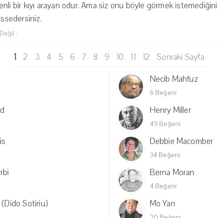
nli bir kıyı arayan odur. Ama siz onu böyle görmek istemediğiniz
issedersiniz.
Değil
·
1
2
3
4
5
6
7
8
9
10
11
12
Sonraki Sayfa
Necib Mahfuz
6 Beğeni
od
Henry Miller
49 Beğeni
is
Debbie Macomber
34 Beğeni
rbi
Berna Moran
4 Beğeni
 (Dido Sotiriu)
Mo Yan
20 Beğeni