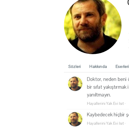
Sözleri
Hakkında
Eserleri
Doktor, neden beni
bir sıfat yakıştırmak
yanıltmayın.
Hayallerini Yak Evi Isıt
·
Kaybedecek hiçbir ş
Hayallerini Yak Evi Isıt
·