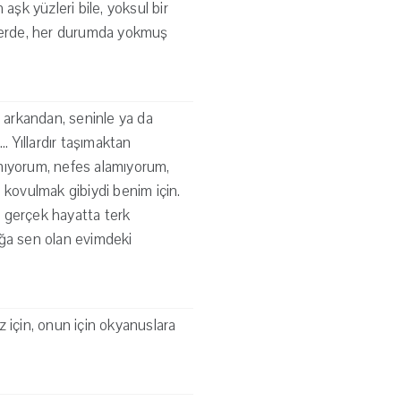
aşk yüzleri bile, yoksul bir
 yerde, her durumda yokmuş
a arkandan, seninle ya da
.. Yıllardır taşımaktan
amıyorum, nefes alamıyorum,
 kovulmak gibiydi benim için.
, gerçek hayatta terk
yağa sen olan evimdeki
 için, onun için okyanuslara