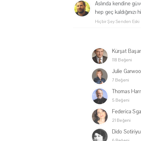
Aslında kendine güve
hep geç kaldığınızı h
Hiçbir Şey Senden Eski 
Kürşat Başar
118 Beğeni
Julie Garwo
7 Beğeni
Thomas Harr
5 Beğeni
Federica Sga
21 Beğeni
Dido Sotiriyu
6 Beğeni