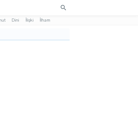
search
mut
Dini
İlişki
İlham