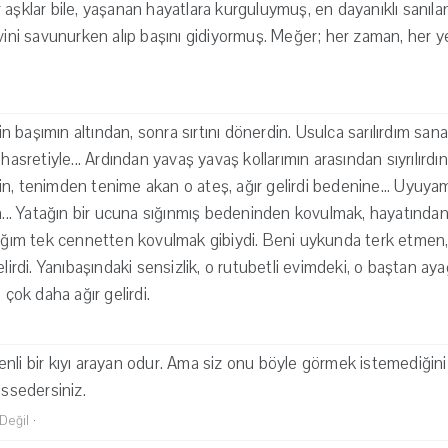
aşklar bile, yaşanan hayatlara kurguluymuş, en dayanıklı sanılan 
evini savunurken alıp başını gidiyormuş. Meğer; her zaman, her
 başımın altından, sonra sırtını dönerdin. Usulca sarılırdım san
hasretiyle... Ardından yavaş yavaş kollarımın arasından sıyrılırdın.
n, tenimden tenime akan o ateş, ağır gelirdi bedenine... Uyuy
in... Yatağın bir ucuna sığınmış bedeninden kovulmak, hayatından
dığım tek cennetten kovulmak gibiydi. Beni uykunda terk etmen
elirdi. Yanıbaşındaki sensizlik, o rutubetli evimdeki, o baştan a
ok daha ağır gelirdi.
nli bir kıyı arayan odur. Ama siz onu böyle görmek istemediğiniz
issedersiniz.
Değil
·