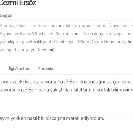
Cezmi Ersöz
Doğum:
Kabataş Erkek Lisesi'nden mezun olduktan sonra İstanbul Üniversitesi S
Siyaset ve Kamu Yönetimi Bölümü'nü bitirdi. Yazın dünyasına yayımlanan şi
yazarlığı ve gazetecilik yaptı. Cumhuriyet, Güneş, Özgür Gündem, Aydınlı
ve röportajları yayi...
(devamı)
İlgi Alanları
Yorumlar
 önünüzdeki kitapta arıyorsunuz? Ben düşündüğünüz gibi olm
 istiyorsunuz? Ben bana yakıştırılan sıfatlardan kurtulabilir miyim
eyim yokken nasıl biri olacağımı merak ediyordum.