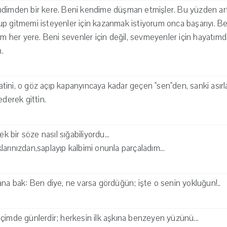
dimden bir kere. Beni kendime düşman etmişler. Bu yüzden artı
p gitmemi isteyenler için kazanmak istiyorum onca başarıyı. Be
dım her yere. Beni sevenler için değil, sevmeyenler için hayatı
.
tini, o göz açıp kapanyıncaya kadar geçen "sen"den, sanki ası
ederek gittin.
ek bir söze nasıl sığabiliyordu...
arınızdan,saplayıp kalbimi onunla parçaladım...
ana bak: Ben diye, ne varsa gördüğün; işte o senin yokluğun!..
çimde günlerdir; herkesin ilk aşkına benzeyen yüzünü...