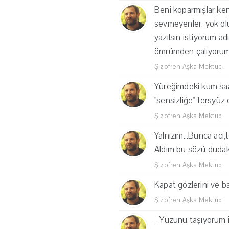
Beni koparmışlar ken
sevmeyenler, yok olu
yazılsın istiyorum a
ömrümden çalıyorum
Şizofren Aşka Mektup
·
Yüreğimdeki kum saa
"sensizliğe" tersyüz 
Şizofren Aşka Mektup
·
Yalnızım...Bunca acı,t
Aldım bu sözü dudakl
Şizofren Aşka Mektup
·
Kapat gözlerini ve b
Şizofren Aşka Mektup
·
- Yüzünü taşıyorum i