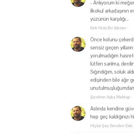
- Anlıyorum ki meğer 
ilkokul arkadaşının 
yüzünün karşılığı...
Kırk Yılda Bir Gibisin
·
Önce kolunu çekerdin
sensiz geçen yılların 
yorulmadığım hasreti
lütfen sarılma, derd
Sığındığım, soluk al
edişinden bile ağır g
unutulmuşluğumdan ç
Şizofren Aşka Mektup
·
Aslında kendine güve
hep geç kaldığınızı h
Hiçbir Şey Senden Eski 