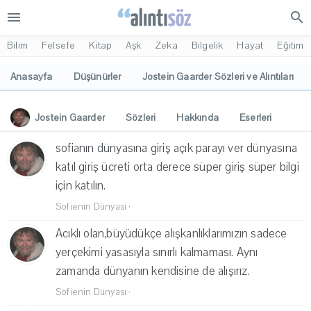
menu
search
Bilim
Felsefe
Kitap
Aşk
Zeka
Bilgelik
Hayat
Eğitim
Anasayfa
Düşünürler
Jostein Gaarder Sözleri ve Alıntıları
Jostein Gaarder
Sözleri
Hakkında
Eserleri
İlgi Alanları
Yorumlar
sofianın dünyasına giriş açık parayı ver dünyasına
katıl giriş ücreti orta derece süper giriş süper bilgi
için katılın.
Sofienin Dünyası
·
Acıklı olan,büyüdükçe alışkanlıklarımızın sadece
yerçekimi yasasıyla sınırlı kalmaması. Aynı
zamanda dünyanın kendisine de alışırız.
Sofienin Dünyası
·