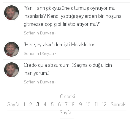
"Yani Tanrı gökyüzüne oturmuş oynuyor mu
insanlarla? Kendi yaptığı şeylerden biri hoşuna
gitmezse çöp gibi fırlatıp atıyor mu?"
Sofienin Dünyası
·
"Her şey akar" demişti Herakleitos.
Sofienin Dünyası
·
Credo quia absurdum. (Saçma olduğu için
inanıyorum.)
Sofienin Dünyası
·
Önceki
Sayfa
1
2
3
4
5
6
7
8
9
10
11
12
Sonraki
Sayfa