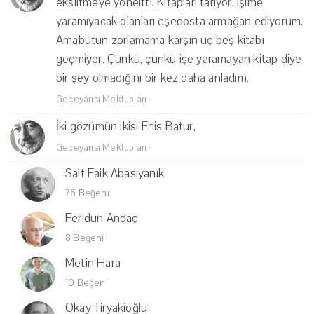
eksiltmeye yöneltti. Kitapları tarıyor, işime
yaramıyacak olanları eşedosta armağan ediyorum.
Amabütün zorlamama karşın üç beş kitabı
geçmiyor. Çünkü, çünkü işe yaramayan kitap diye
bir şey olmadığını bir kez daha anladım.
Geceyarısı Mektupları
·
İki gözümün ikisi Enis Batur,
Geceyarısı Mektupları
·
Sait Faik Abasıyanık
76 Beğeni
Feridun Andaç
8 Beğeni
Metin Hara
10 Beğeni
Okay Tiryakioğlu