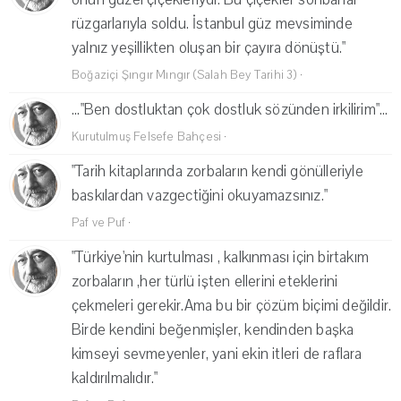
rüzgarlarıyla soldu. İstanbul güz mevsiminde
yalnız yeşillikten oluşan bir çayıra dönüştü."
Boğaziçi Şıngır Mıngır (Salah Bey Tarihi 3)
·
..."Ben dostluktan çok dostluk sözünden irkilirim"...
Kurutulmuş Felsefe Bahçesi
·
"Tarih kitaplarında zorbaların kendi gönülleriyle
baskılardan vazgectiğini okuyamazsınız."
Paf ve Puf
·
"Türkiye'nin kurtulması , kalkınması için birtakım
zorbaların ,her türlü işten ellerini eteklerini
çekmeleri gerekir.Ama bu bir çözüm biçimi değildir.
Birde kendini beğenmişler, kendinden başka
kimseyi sevmeyenler, yani ekin itleri de raflara
kaldırılmalıdır."