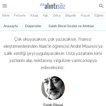
menu
search
Bilim
Felsefe
Kitap
Aşk
Zeka
Bilgelik
Hayat
Eğitim
Anasayfa
Düşünürler
Salah Birsel Sözleri ve Alıntıları
Çok okuyacaksın, çok yazacaksın. Fransız
eleştirmenlerinden Alain'in öğrencisi André Mourois'ya
salık verdiği şeyi uygulayacaksın. Usta yazarların kimi
yazılarını alıp, noktasına, virgülüne varınca kopya
edeceksiniz.
Salah Birsel