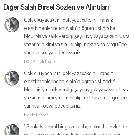
Diğer Salah Birsel Sözleri ve Alıntıları
Çok okuyacaksın, çok yazacaksın. Fransız
eleştirmenlerinden Alain'in öğrencisi André
Mourois'ya salık verdiği şeyi uygulayacaksın. Usta
yazarların kimi yazılarını alıp, noktasına, virgülüne
varınca kopya edeceksiniz.
Dört Köşeli Üçgen
·
Çok okuyacaksın, çok yazacaksın. Fransız
eleştirmenlerinden Alain'in öğrencisi André
Mourois'ya salık verdiği şeyi uygulayacaksın. Usta
yazarların kimi yazılarını alıp, noktasına, virgülüne
varınca kopya edeceksiniz.
Nezleli Karga
·
" Sanki İstanbul bir güzel bahçe olup bu evler de
onun güzel çiçekleriydi. Bu çiçekler sonbahar