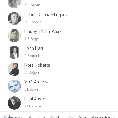
45 Beğeni
Gabriel Garcia Marquez
168 Beğeni
Hüseyin Nihal Atsız
213 Beğeni
John Hart
6 Beğeni
Nora Roberts
31 Beğeni
V. C. Andrews
3 Beğeni
Paul Auster
77 Beğeni
Anasayfa
Alıntılar
Düşünürler
PersonalityList